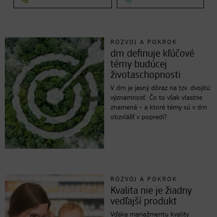
ROZVOJ A POKROK
dm definuje kľúčové
témy budúcej
životaschopnosti
V dm je jasný dôraz na tzv. dvojitú
významnosť. Čo to však vlastne
znamená – a ktoré témy sú v dm
obzvlášť v popredí?
ROZVOJ A POKROK
Kvalita nie je žiadny
vedľajší produkt
Vďaka manažmentu kvality