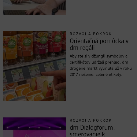
ROZVOJ A POKROK
Orientačná pomôcka v
dm regáli
Aby ste si v džungli symbolov a
certifikátov udržali prehľad, dm
drogerie markt vyvinula už v roku
2017 riešenie: zelené etikety.
ROZVOJ A POKROK
dm Dialógforum:
smerovanie k