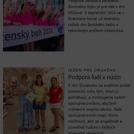
Podpora zdravia a zdravého
životného štýlu je pre nás v dm
kľúčová. V septembri 2024 sa v
Bratislave konal už dvanásty
ročník dm ženského behu s
rekordným počtom účastníčok.
JEDEN PRE DRUHÉHO
Podpora ľudí v núdzi
V dm Slovensko sa snažíme podať
pomocnú ruku tým, ktorí ju
potrebujú, a motivujeme našich
spolupracovníkov, aby boli
vnímaví k svojmu okoliu. Naši
spolupracovníci majú rôzne
možnosti, ako sa angažovať a
pomáhať ľuďom v ťažkých
životných situáciách.