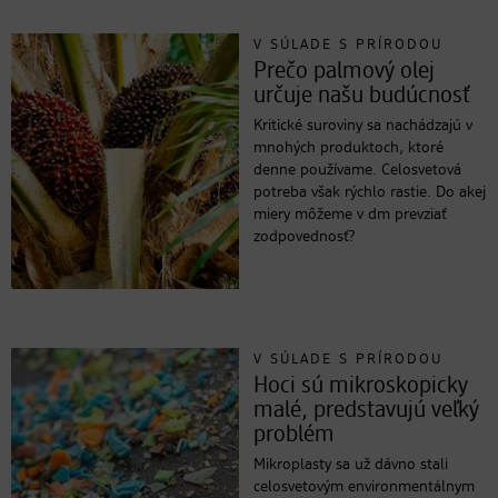
V SÚLADE S PRÍRODOU
Prečo palmový olej
určuje našu budúcnosť
Kritické suroviny sa nachádzajú v
mnohých produktoch, ktoré
denne používame. Celosvetová
potreba však rýchlo rastie. Do akej
miery môžeme v dm prevziať
zodpovednosť?
V SÚLADE S PRÍRODOU
Hoci sú mikroskopicky
malé, predstavujú veľký
problém
Mikroplasty sa už dávno stali
celosvetovým environmentálnym