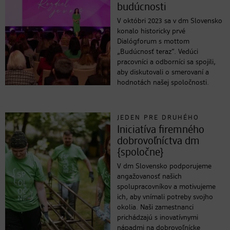
budúcnosti
V októbri 2023 sa v dm Slovensko
konalo historicky prvé
Dialógforum s mottom
„Budúcnosť teraz“. Vedúci
pracovníci a odborníci sa spojili,
aby diskutovali o smerovaní a
hodnotách našej spoločnosti.
JEDEN PRE DRUHÉHO
Iniciatíva firemného
dobrovoľníctva dm
{spoločne}
V dm Slovensko podporujeme
angažovanosť našich
spolupracovníkov a motivujeme
ich, aby vnímali potreby svojho
okolia. Naši zamestnanci
prichádzajú s inovatívnymi
nápadmi na dobrovoľnícke