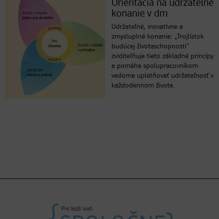
Orientácia na udržateľné
konanie v dm
Udržateľné, inovatívne a
zmysluplné konanie: „Trojlístok
budúcej životaschopnosti“
zviditeľňuje tieto základné princípy
a pomáha spolupracovníkom
vedome uplatňovať udržateľnosť v
každodennom živote.