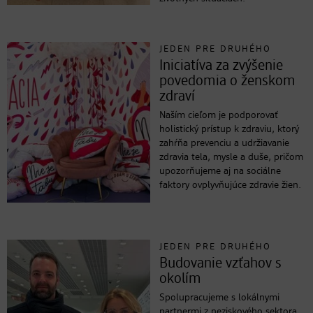
JEDEN PRE DRUHÉHO
Iniciatíva za zvýšenie
povedomia o ženskom
zdraví
Naším cieľom je podporovať
holistický prístup k zdraviu, ktorý
zahŕňa prevenciu a udržiavanie
zdravia tela, mysle a duše, pričom
upozorňujeme aj na sociálne
faktory ovplyvňujúce zdravie žien.
JEDEN PRE DRUHÉHO
Budovanie vzťahov s
okolím
Spolupracujeme s lokálnymi
partnermi z neziskového sektora,