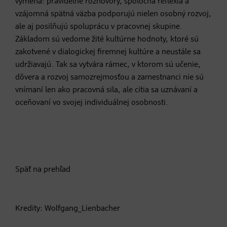
výmena: pravidelné rozhovory, spoločná reflexia a
vzájomná spätná väzba podporujú nielen osobný rozvoj,
ale aj posilňujú spoluprácu v pracovnej skupine.
Základom sú vedome žité kultúrne hodnoty, ktoré sú
zakotvené v dialogickej firemnej kultúre a neustále sa
udržiavajú. Tak sa vytvára rámec, v ktorom sú učenie,
dôvera a rozvoj samozrejmosťou a zamestnanci nie sú
vnímaní len ako pracovná sila, ale cítia sa uznávaní a
oceňovaní vo svojej individuálnej osobnosti.
Späť na prehľad
Kredity: Wolfgang_Lienbacher