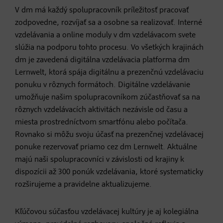
V dm má každý spolupracovník príležitosť pracovať
zodpovedne, rozvíjať sa a osobne sa realizovať. Interné
vzdelávania a online moduly v dm vzdelávacom svete
slúžia na podporu tohto procesu. Vo všetkých krajinách
dm je zavedená digitálna vzdelávacia platforma dm
Lernwelt, ktorá spája digitálnu a prezenčnú vzdelávaciu
ponuku v rôznych formátoch. Digitálne vzdelávanie
umožňuje našim spolupracovníkom zúčastňovať sa na
rôznych vzdelávacích aktivitách nezávisle od času a
miesta prostredníctvom smartfónu alebo počítača.
Rovnako si môžu svoju účasť na prezenčnej vzdelávacej
ponuke rezervovať priamo cez dm Lernwelt. Aktuálne
majú naši spolupracovníci v závislosti od krajiny k
dispozícii až 300 ponúk vzdelávania, ktoré systematicky
rozširujeme a pravidelne aktualizujeme.
Kľúčovou súčasťou vzdelávacej kultúry je aj kolegiálna