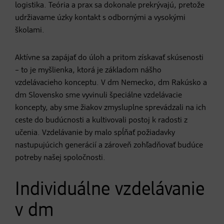
logistika. Teória a prax sa dokonale prekrývajú, pretože
udržiavame úzky kontakt s odbornými a vysokými
školami.
Aktívne sa zapájať do úloh a pritom získavať skúsenosti
– to je myšlienka, ktorá je základom nášho
vzdelávacieho konceptu. V dm Nemecko, dm Rakúsko a
dm Slovensko sme vyvinuli špeciálne vzdelávacie
koncepty, aby sme žiakov zmysluplne sprevádzali na ich
ceste do budúcnosti a kultivovali postoj k radosti z
učenia. Vzdelávanie by malo spĺňať požiadavky
nastupujúcich generácií a zároveň zohľadňovať budúce
potreby našej spoločnosti.
Individuálne vzdelávanie
v dm