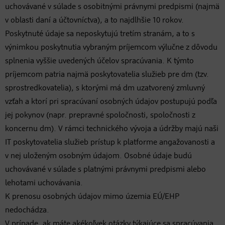
uchovávané v súlade s osobitnými právnymi predpismi (najmä
v oblasti daní a účtovníctva), a to najdlhšie 10 rokov.
Poskytnuté údaje sa neposkytujú tretím stranám, a to s
výnimkou poskytnutia vybraným príjemcom výlučne z dôvodu
splnenia vyššie uvedených účelov spracúvania. K týmto
príjemcom patria najmä poskytovatelia služieb pre dm (tzv.
sprostredkovatelia), s ktorými má dm uzatvorený zmluvný
vzťah a ktorí pri spracúvaní osobných údajov postupujú podľa
jej pokynov (napr. prepravné spoločnosti, spoločnosti z
koncernu dm). V rámci technického vývoja a údržby majú naši
IT poskytovatelia služieb prístup k platforme angažovanosti a
v nej uloženým osobným údajom. Osobné údaje budú
uchovávané v súlade s platnými právnymi predpismi alebo
lehotami uchovávania.
K prenosu osobných údajov mimo územia EÚ/EHP
nedochádza.
V prípade, ak máte akékoľvek otázky týkajúce sa spracúvania