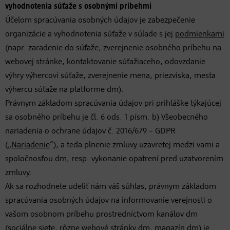
vyhodnotenia súťaže s osobnými príbehmi
Účelom spracúvania osobných údajov je zabezpečenie
organizácie a vyhodnotenia súťaže v súlade s jej
podmienkami
(napr. zaradenie do súťaže, zverejnenie osobného príbehu na
webovej stránke, kontaktovanie súťažiaceho, odovzdanie
výhry výhercovi súťaže, zverejnenie mena, priezviska, mesta
výhercu súťaže na platforme dm).
Právnym základom spracúvania údajov pri prihláške týkajúcej
sa osobného príbehu je čl. 6 ods. 1 písm. b) Všeobecného
nariadenia o ochrane údajov č. 2016/679 – GDPR
(„
Nariadenie
“), a teda plnenie zmluvy uzavretej medzi vami a
spoločnosťou dm, resp. vykonanie opatrení pred uzatvorením
zmluvy.
Ak sa rozhodnete udeliť nám váš súhlas, právnym základom
spracúvania osobných údajov na informovanie verejnosti o
vašom osobnom príbehu prostredníctvom kanálov dm
(sociálne siete, rôzne webové stránky dm, magazín dm) je