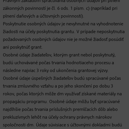
Právnym základom spracúvania osobných údajov pri plnení
zákonných povinností je čl. 6 ods. 1 písm. c) (napríklad pri
plnení daňových a účtovných povinností).
Poskytnutie osobných údajov je nevyhnutné na vyhodnotenie
žiadosti na účely poskytnutia grantu. V prípade neposkytnutia
požadovaných osobných údajov nie je možné žiadosť posúdiť
ani poskytnúť grant.
Osobné údaje žiadateľov, ktorým grant nebol poskytnutý,
budú uchovávané počas trvania hodnotiaceho procesu a
následne najviac 3 roky od ukončenia grantovej výzvy.
Osobné údaje úspešných žiadateľov budú spracúvané počas
trvania zmluvného vzťahu a po jeho skončení po dobu 3
rokov, počas ktorých môže dm využívať získané materiály na
propagáciu programu. Osobné údaje môžu byť spracúvané
najdlhšie počas trvania príslušných premlčacích dôb alebo
prekluzívnych lehôt na účely ochrany právnych nárokov
spoločnosti dm. Údaje súvisiace s účtovnými dokladmi budú