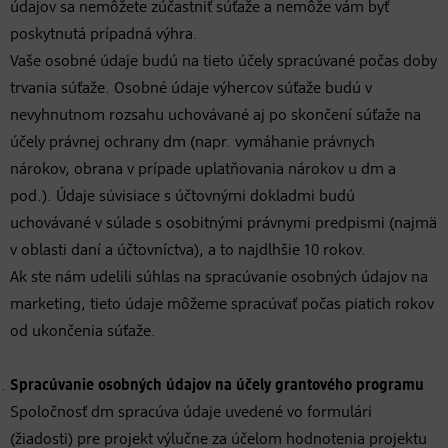
údajov sa nemôžete zúčastniť súťaže a nemôže vám byť
poskytnutá prípadná výhra.
Vaše osobné údaje budú na tieto účely spracúvané počas doby
trvania súťaže. Osobné údaje výhercov súťaže budú v
nevyhnutnom rozsahu uchovávané aj po skončení súťaže na
účely právnej ochrany dm (napr. vymáhanie právnych
nárokov, obrana v prípade uplatňovania nárokov u dm a
pod.). Údaje súvisiace s účtovnými dokladmi budú
uchovávané v súlade s osobitnými právnymi predpismi (najmä
v oblasti daní a účtovníctva), a to najdlhšie 10 rokov.
Ak ste nám udelili súhlas na spracúvanie osobných údajov na
marketing, tieto údaje môžeme spracúvať počas piatich rokov
od ukončenia súťaže.
Spracúvanie
osobných údajov na účely grantového programu
Spoločnosť dm spracúva údaje uvedené vo formulári
(žiadosti) pre projekt výlučne za účelom hodnotenia projektu