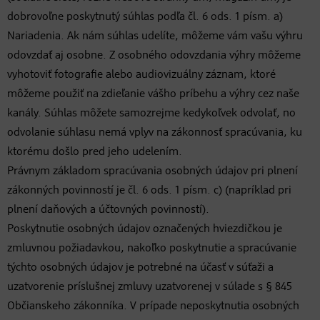
dobrovoľne poskytnutý súhlas podľa čl. 6 ods. 1 písm. a)
Nariadenia. Ak nám súhlas udelíte, môžeme vám vašu výhru
odovzdať aj osobne. Z osobného odovzdania výhry môžeme
vyhotoviť fotografie alebo audiovizuálny záznam, ktoré
môžeme použiť na zdieľanie vášho príbehu a výhry cez naše
kanály. Súhlas môžete samozrejme kedykoľvek odvolať, no
odvolanie súhlasu nemá vplyv na zákonnosť spracúvania, ku
ktorému došlo pred jeho udelením.
Právnym základom spracúvania osobných údajov pri plnení
zákonných povinností je čl. 6 ods. 1 písm. c) (napríklad pri
plnení daňových a účtovných povinností).
Poskytnutie osobných údajov označených hviezdičkou je
zmluvnou požiadavkou, nakoľko poskytnutie a spracúvanie
týchto osobných údajov je potrebné na účasť v súťaži a
uzatvorenie príslušnej zmluvy uzatvorenej v súlade s § 845
Občianskeho zákonníka. V prípade neposkytnutia osobných