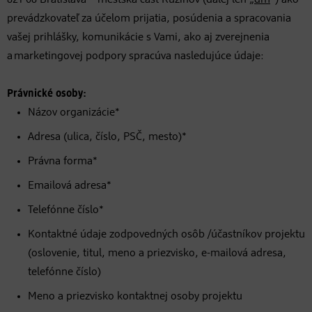
821 08 Bratislava – mestská časť Ružinov (ďalej len „
dm
“) ako
prevádzkovateľ za účelom prijatia, posúdenia a spracovania
vašej prihlášky, komunikácie s Vami, ako aj zverejnenia
a marketingovej podpory spracúva nasledujúce údaje:
Právnické osoby:
Názov organizácie*
Adresa (ulica, číslo, PSČ, mesto)*
Právna forma*
Emailová adresa*
Telefónne číslo*
Kontaktné údaje zodpovedných osôb /účastníkov projektu
(oslovenie, titul, meno a priezvisko, e-mailová adresa,
telefónne číslo)
Meno a priezvisko kontaktnej osoby projektu