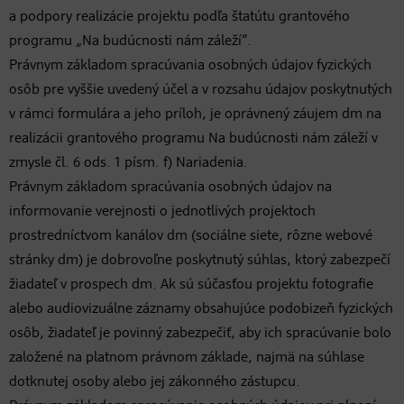
a podpory realizácie projektu podľa štatútu grantového
programu „Na budúcnosti nám záleží“.
Právnym základom spracúvania osobných údajov fyzických
osôb pre vyššie uvedený účel a v rozsahu údajov poskytnutých
v rámci formulára a jeho príloh, je oprávnený záujem dm na
realizácii grantového programu Na budúcnosti nám záleží v
zmysle čl. 6 ods. 1 písm. f) Nariadenia.
Právnym základom spracúvania osobných údajov na
informovanie verejnosti o jednotlivých projektoch
prostredníctvom kanálov dm (sociálne siete, rôzne webové
stránky dm) je dobrovoľne poskytnutý súhlas, ktorý zabezpečí
žiadateľ v prospech dm. Ak sú súčasťou projektu fotografie
alebo audiovizuálne záznamy obsahujúce podobizeň fyzických
osôb, žiadateľ je povinný zabezpečiť, aby ich spracúvanie bolo
založené na platnom právnom základe, najmä na súhlase
dotknutej osoby alebo jej zákonného zástupcu.