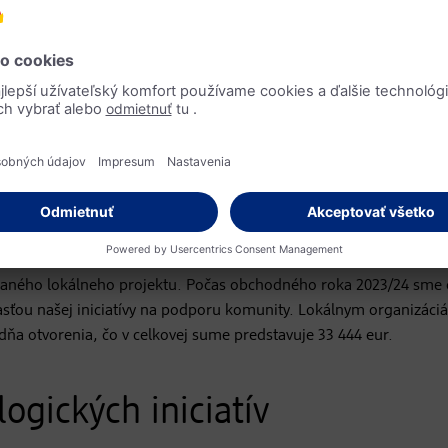
ašou snahou je spolupracovať s lokáln
ariadeniami sociálnych služieb, vzdeláv
zťahy sú pre nás dôležité, pretože prisp
v očiach lokálnych zákazníkov.
pora lokálnych projektov
raného lokálneho projektu. Počas obchodného roka 2023/24 sme 
asťou našej iniciatívy na podporu komunity. Lokálnym organizáciá
dňa otvorenia, čo v celkovej sume predstavuje 33 444 eur.
ogických iniciatív