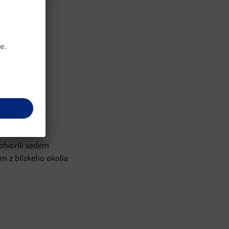
ymi
acími
ievajú k
otvorili sedem
m z blízkeho okolia