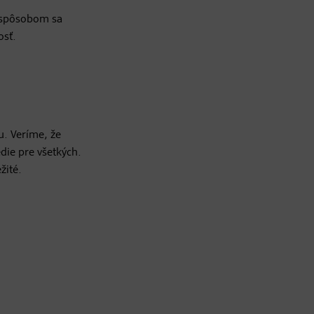
o spôsobom sa
osť.
u. Veríme, že
die pre všetkých.
žité.