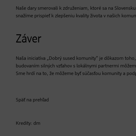
Naše dary smerovali k združeniam, ktoré sa na Slovensku
snažíme prispieť k zlepšeniu kvality života v našich komu
Záver
Naša iniciatíva „Dobrý sused komunity“ je dôkazom toho,
budovaním silných vzťahov s lokálnymi partnermi môžeme 
Sme hrdí na to, že môžeme byť súčasťou komunity a podpor
Späť na prehľad
Kredity: dm