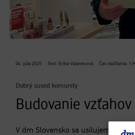
04. júla
2025
Text:
Erika Valanecová
Čas načítania:
1
M
Dobrý sused komunity
Budovanie vzťahov 
V dm Slovensko sa usilujeme byť 