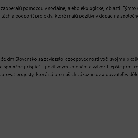
 zaoberajú pomocou v sociálnej alebo ekologickej oblasti. Týmt
nitách a podporiť projekty, ktoré majú pozitívny dopad na spoločn
 že dm Slovensko sa zaviazalo k zodpovednosti voči svojmu okoli
spoločne prispieť k pozitívnym zmenám a vytvoriť lepšie prostre
ovať projekty, ktoré sú pre našich zákazníkov a obyvateľov dôle