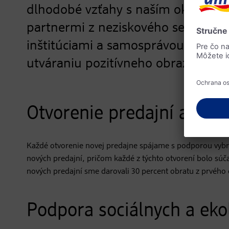
dlhodobé vzťahy s naším okolím. N
partnermi z neziskového sektora, z
inštitúciami a samosprávou. Tieto v
utváraniu pozitívneho obrazu o dm 
Otvorenie predajní a pod
Každé otvorenie novej predajne spájame s podporou vyb
nových predajní, pričom každé z týchto otvorení bolo súč
nových predajní sme darovali 30 percent obratu z prvého 
Podpora sociálnych a ekol