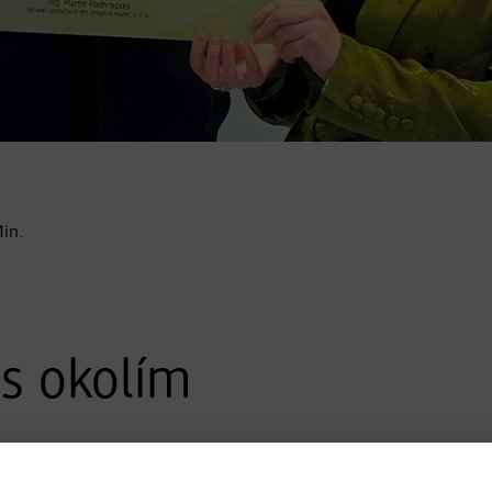
in.
s okolím
významnou súčasťou spoločenského živo