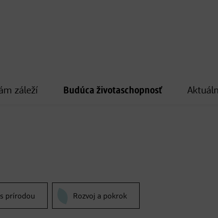
ám záleží
Budúca životaschopnosť
Aktuáln
 s prírodou
Rozvoj a pokrok