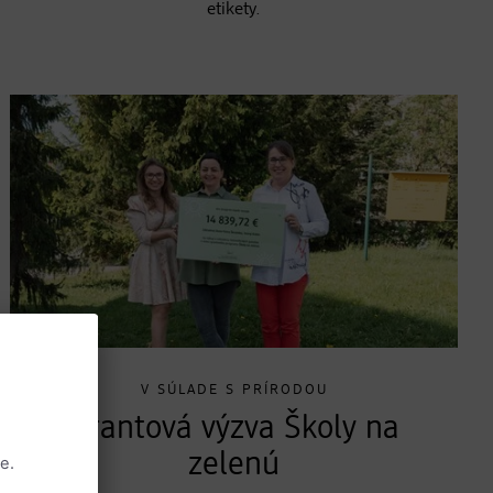
etikety.
V SÚLADE S PRÍRODOU
Grantová výzva Školy na
zelenú