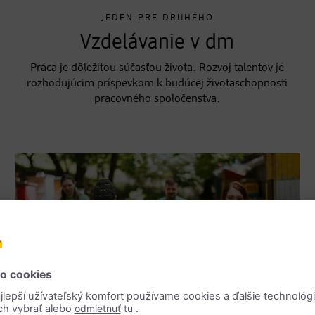
JEDEN PRE DRUHÉHO
Vzdelávanie v dm
Práca je dôležitou súčasťou života. Rozvoj talentov je
rozhodujúcim príspevkom k budúcej životaschopnosti
pracovného spoločenstva.