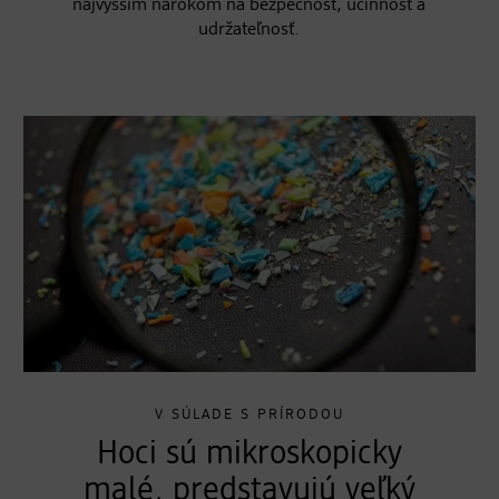
najvyšším nárokom na bezpečnosť, účinnosť a
udržateľnosť.
V SÚLADE S PRÍRODOU
Hoci sú mikroskopicky
malé, predstavujú veľký