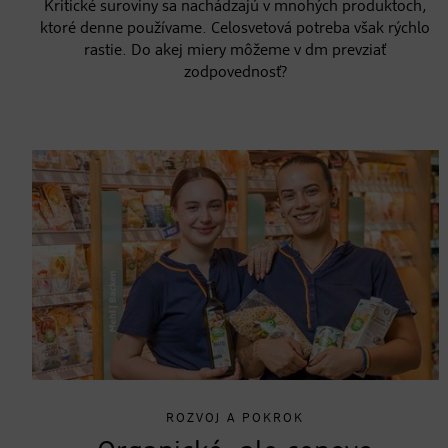
Kritické suroviny sa nachádzajú v mnohých produktoch,
ktoré denne používame. Celosvetová potreba však rýchlo
rastie. Do akej miery môžeme v dm prevziať
zodpovednosť?
ROZVOJ A POKROK