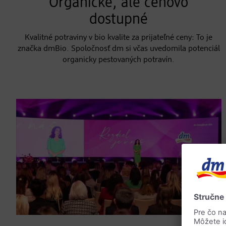
Organické, ale cenovo
dostupné
Kvalitné potraviny v bio kvalite za prijateľné ceny: To je
značka dmBio. Spoločnosť dm si včas uvedomila potenciál
organicky pestovaných potravín.