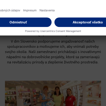
JEDEN PRE DRUHÉHO
Iniciatíva firemného
dobrovoľníctva dm
{spoločne}
V dm Slovensko podporujeme angažovanosť našich
spolupracovníkov a motivujeme ich, aby vnímali potreby
svojho okolia. Naši zamestnanci prichádzajú s inovatívnymi
nápadmi na dobrovoľnícke projekty, ktoré sa zameriavajú
na revitalizáciu prírody a zlepšenie životného prostredia.