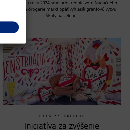
Na začiatku roka 2024 sme prostredníctvom Nadačného
fondu dm drogerie markt opäť vyhlásili grantovú výzvu
Školy na zelenú.
JEDEN PRE DRUHÉHO
Iniciatíva za zvýšenie