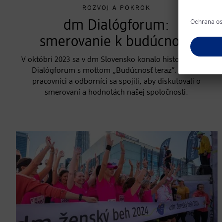
ROZVOJ A POKROK
dm Dialógforum:
smerovanie k budúcnosti
V októbri 2023 sa v dm Slovensko konalo historicky prvé
Dialógforum s mottom „Budúcnosť teraz“. Vedúci
pracovníci a odborníci sa spojili, aby diskutovali o
smerovaní a hodnotách našej spoločnosti.