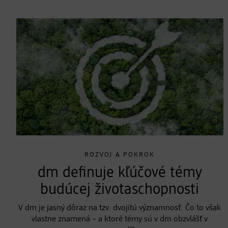
ROZVOJ A POKROK
dm definuje kľúčové témy
budúcej životaschopnosti
V dm je jasný dôraz na tzv. dvojitú významnosť. Čo to však
vlastne znamená – a ktoré témy sú v dm obzvlášť v