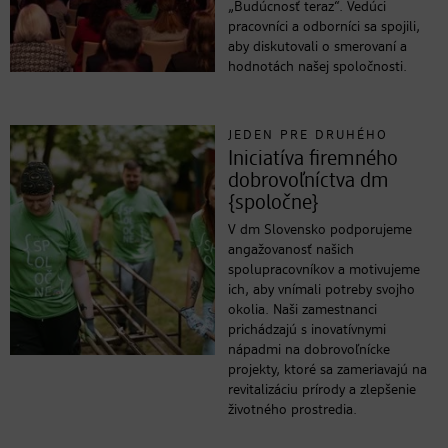
„Budúcnosť teraz“. Vedúci
pracovníci a odborníci sa spojili,
aby diskutovali o smerovaní a
hodnotách našej spoločnosti.
JEDEN PRE DRUHÉHO
Iniciatíva firemného
dobrovoľníctva dm
{spoločne}
V dm Slovensko podporujeme
angažovanosť našich
spolupracovníkov a motivujeme
ich, aby vnímali potreby svojho
okolia. Naši zamestnanci
prichádzajú s inovatívnymi
nápadmi na dobrovoľnícke
projekty, ktoré sa zameriavajú na
revitalizáciu prírody a zlepšenie
životného prostredia.