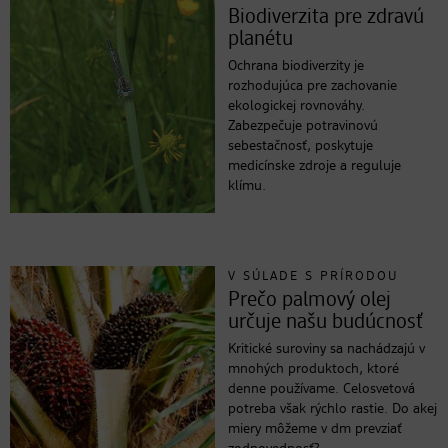
Biodiverzita pre zdravú
planétu
Ochrana biodiverzity je
rozhodujúca pre zachovanie
ekologickej rovnováhy.
Zabezpečuje potravinovú
sebestačnosť, poskytuje
medicínske zdroje a reguluje
klímu.
V SÚLADE S PRÍRODOU
Prečo palmový olej
určuje našu budúcnosť
Kritické suroviny sa nachádzajú v
mnohých produktoch, ktoré
denne používame. Celosvetová
potreba však rýchlo rastie. Do akej
miery môžeme v dm prevziať