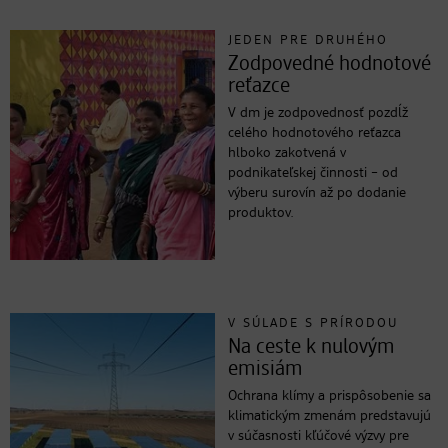
JEDEN PRE DRUHÉHO
Zodpovedné hodnotové
reťazce
V dm je zodpovednosť pozdĺž
celého hodnotového reťazca
hlboko zakotvená v
podnikateľskej činnosti – od
výberu surovín až po dodanie
produktov.
V SÚLADE S PRÍRODOU
Na ceste k nulovým
emisiám
Ochrana klímy a prispôsobenie sa
klimatickým zmenám predstavujú
v súčasnosti kľúčové výzvy pre