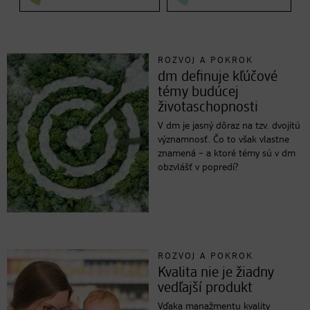
ROZVOJ A POKROK
dm definuje kľúčové
témy budúcej
životaschopnosti
V dm je jasný dôraz na tzv. dvojitú
významnosť. Čo to však vlastne
znamená – a ktoré témy sú v dm
obzvlášť v popredí?
ROZVOJ A POKROK
Kvalita nie je žiadny
vedľajší produkt
Vďaka manažmentu kvality