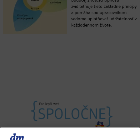
budúcej životaschopnosti“
zviditeľňuje tieto základné princípy
a pomáha spolupracovníkom
vedome uplatňovať udržateľnosť v
každodennom živote.