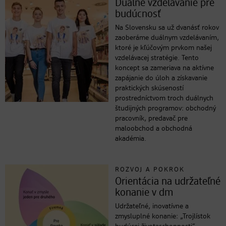
Duálne vzdelávanie pre
budúcnosť
Na Slovensku sa už dvanásť rokov
zaoberáme duálnym vzdelávaním,
ktoré je kľúčovým prvkom našej
vzdelávacej stratégie. Tento
koncept sa zameriava na aktívne
zapájanie do úloh a získavanie
praktických skúseností
prostredníctvom troch duálnych
študijných programov: obchodný
pracovník, predavač pre
maloobchod a obchodná
akadémia.
ROZVOJ A POKROK
Orientácia na udržateľné
konanie v dm
Udržateľné, inovatívne a
zmysluplné konanie: „Trojlístok