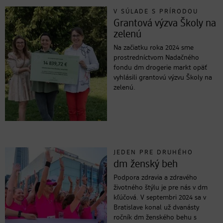
V SÚLADE S PRÍRODOU
Grantová výzva Školy na
zelenú
Na začiatku roka 2024 sme
prostredníctvom Nadačného
fondu dm drogerie markt opäť
vyhlásili grantovú výzvu Školy na
zelenú.
JEDEN PRE DRUHÉHO
dm ženský beh
Podpora zdravia a zdravého
životného štýlu je pre nás v dm
kľúčová. V septembri 2024 sa v
Bratislave konal už dvanásty
ročník dm ženského behu s