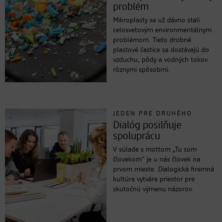
problém
Mikroplasty sa už dávno stali
celosvetovým environmentálnym
problémom. Tieto drobné
plastové častice sa dostávajú do
vzduchu, pôdy a vodných tokov
rôznymi spôsobmi.
JEDEN PRE DRUHÉHO
Dialóg posilňuje
spoluprácu
V súlade s mottom „Tu som
človekom“ je u nás človek na
prvom mieste. Dialogická firemná
kultúra vytvára priestor pre
skutočnú výmenu názorov.