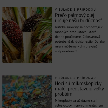
V SÚLADE S PRÍRODOU
Prečo palmový olej
určuje našu budúcnosť
Kritické suroviny sa nachádzajú v
mnohých produktoch, ktoré
denne používame. Celosvetová
potreba však rýchlo rastie. Do akej
miery môžeme v dm prevziať
zodpovednosť?
V SÚLADE S PRÍRODOU
Hoci sú mikroskopicky
malé, predstavujú veľký
problém
Mikroplasty sa už dávno stali
celosvetovým environmentálnym