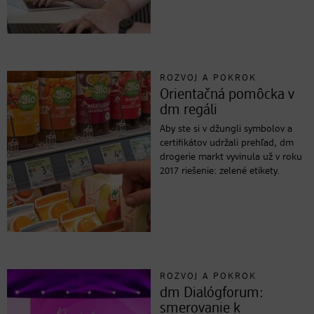
ROZVOJ A POKROK
Orientačná pomôcka v
dm regáli
Aby ste si v džungli symbolov a
certifikátov udržali prehľad, dm
drogerie markt vyvinula už v roku
2017 riešenie: zelené etikety.
ROZVOJ A POKROK
dm Dialógforum:
smerovanie k