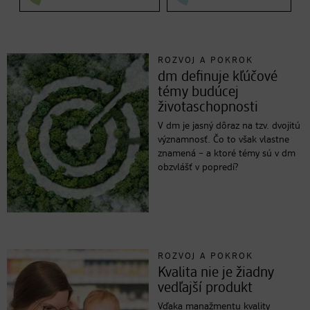
ROZVOJ A POKROK
dm definuje kľúčové
témy budúcej
životaschopnosti
V dm je jasný dôraz na tzv. dvojitú
významnosť. Čo to však vlastne
znamená – a ktoré témy sú v dm
obzvlášť v popredí?
ROZVOJ A POKROK
Kvalita nie je žiadny
vedľajší produkt
Vďaka manažmentu kvality