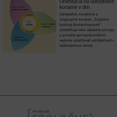
Orientácia na udržateľné
konanie v dm
Udržateľné, inovatívne a
zmysluplné konanie: „Trojlístok
budúcej životaschopnosti“
zviditeľňuje tieto základné princípy
a pomáha spolupracovníkom
vedome uplatňovať udržateľnosť v
každodennom živote.