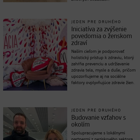
JEDEN PRE DRUHÉHO
Iniciatíva za zvýšenie
povedomia o ženskom
zdraví
Naším cieľom je podporovať
holistický prístup k zdraviu, ktorý
zahŕňa prevenciu a udržiavanie
zdravia tela, mysle a duše, pričom
upozorňujeme aj na sociálne
faktory ovplyvňujúce zdravie žien.
JEDEN PRE DRUHÉHO
Budovanie vzťahov s
okolím
Spolupracujeme s lokálnymi
partnermi z neziskového sektora,