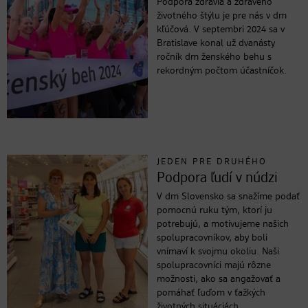
Podpora zdravia a zdravého
životného štýlu je pre nás v dm
kľúčová. V septembri 2024 sa v
Bratislave konal už dvanásty
ročník dm ženského behu s
rekordným počtom účastníčok.
JEDEN PRE DRUHÉHO
Podpora ľudí v núdzi
V dm Slovensko sa snažíme podať
pomocnú ruku tým, ktorí ju
potrebujú, a motivujeme našich
spolupracovníkov, aby boli
vnímaví k svojmu okoliu. Naši
spolupracovníci majú rôzne
možnosti, ako sa angažovať a
pomáhať ľuďom v ťažkých
životných situáciách.