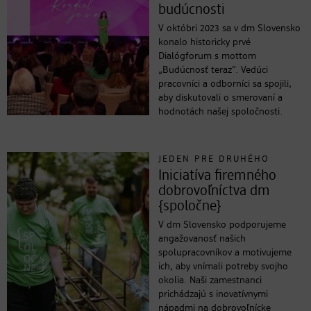
budúcnosti
V októbri 2023 sa v dm Slovensko
konalo historicky prvé
Dialógforum s mottom
„Budúcnosť teraz“. Vedúci
pracovníci a odborníci sa spojili,
aby diskutovali o smerovaní a
hodnotách našej spoločnosti.
JEDEN PRE DRUHÉHO
Iniciatíva firemného
dobrovoľníctva dm
{spoločne}
V dm Slovensko podporujeme
angažovanosť našich
spolupracovníkov a motivujeme
ich, aby vnímali potreby svojho
okolia. Naši zamestnanci
prichádzajú s inovatívnymi
nápadmi na dobrovoľnícke