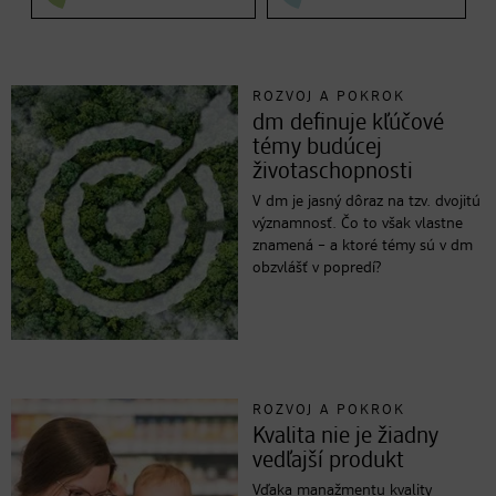
ROZVOJ A POKROK
dm definuje kľúčové
témy budúcej
životaschopnosti
V dm je jasný dôraz na tzv. dvojitú
významnosť. Čo to však vlastne
znamená – a ktoré témy sú v dm
obzvlášť v popredí?
ROZVOJ A POKROK
Kvalita nie je žiadny
vedľajší produkt
Vďaka manažmentu kvality