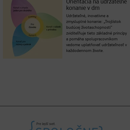
Orientácia na udržateľné
konanie v dm
Udržateľné, inovatívne a
zmysluplné konanie: „Trojlístok
budúcej životaschopnosti“
zviditeľňuje tieto základné princípy
a pomáha spolupracovníkom
vedome uplatňovať udržateľnosť v
každodennom živote.