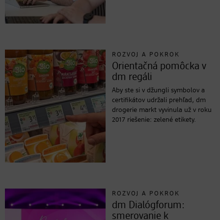
ROZVOJ A POKROK
Orientačná pomôcka v
dm regáli
Aby ste si v džungli symbolov a
certifikátov udržali prehľad, dm
drogerie markt vyvinula už v roku
2017 riešenie: zelené etikety.
ROZVOJ A POKROK
dm Dialógforum:
smerovanie k