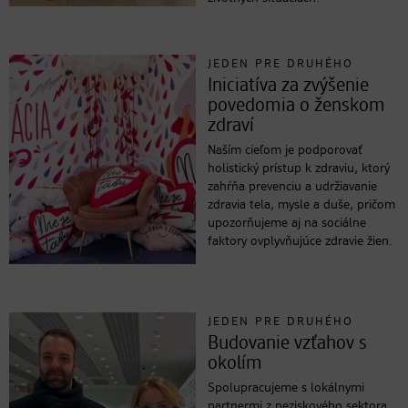
JEDEN PRE DRUHÉHO
Iniciatíva za zvýšenie
povedomia o ženskom
zdraví
Naším cieľom je podporovať
holistický prístup k zdraviu, ktorý
zahŕňa prevenciu a udržiavanie
zdravia tela, mysle a duše, pričom
upozorňujeme aj na sociálne
faktory ovplyvňujúce zdravie žien.
JEDEN PRE DRUHÉHO
Budovanie vzťahov s
okolím
Spolupracujeme s lokálnymi
partnermi z neziskového sektora,