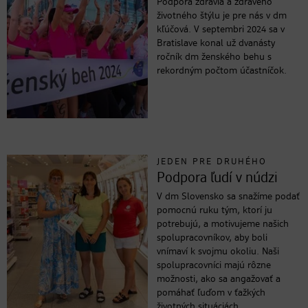
Podpora zdravia a zdravého
životného štýlu je pre nás v dm
kľúčová. V septembri 2024 sa v
Bratislave konal už dvanásty
ročník dm ženského behu s
rekordným počtom účastníčok.
JEDEN PRE DRUHÉHO
Podpora ľudí v núdzi
V dm Slovensko sa snažíme podať
pomocnú ruku tým, ktorí ju
potrebujú, a motivujeme našich
spolupracovníkov, aby boli
vnímaví k svojmu okoliu. Naši
spolupracovníci majú rôzne
možnosti, ako sa angažovať a
pomáhať ľuďom v ťažkých
životných situáciách.