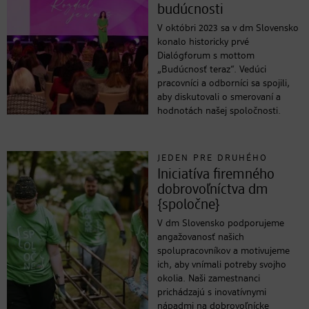
budúcnosti
V októbri 2023 sa v dm Slovensko
konalo historicky prvé
Dialógforum s mottom
„Budúcnosť teraz“. Vedúci
pracovníci a odborníci sa spojili,
aby diskutovali o smerovaní a
hodnotách našej spoločnosti.
JEDEN PRE DRUHÉHO
Iniciatíva firemného
dobrovoľníctva dm
{spoločne}
V dm Slovensko podporujeme
angažovanosť našich
spolupracovníkov a motivujeme
ich, aby vnímali potreby svojho
okolia. Naši zamestnanci
prichádzajú s inovatívnymi
nápadmi na dobrovoľnícke