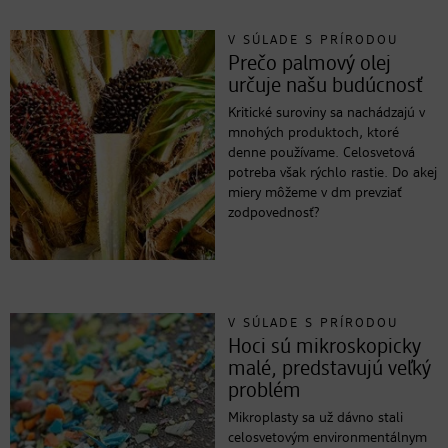
V SÚLADE S PRÍRODOU
Prečo palmový olej
určuje našu budúcnosť
Kritické suroviny sa nachádzajú v
mnohých produktoch, ktoré
denne používame. Celosvetová
potreba však rýchlo rastie. Do akej
miery môžeme v dm prevziať
zodpovednosť?
V SÚLADE S PRÍRODOU
Hoci sú mikroskopicky
malé, predstavujú veľký
problém
Mikroplasty sa už dávno stali
celosvetovým environmentálnym