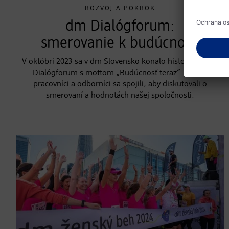
ROZVOJ A POKROK
dm Dialógforum:
smerovanie k budúcnosti
V októbri 2023 sa v dm Slovensko konalo historicky prvé
Dialógforum s mottom „Budúcnosť teraz“. Vedúci
pracovníci a odborníci sa spojili, aby diskutovali o
smerovaní a hodnotách našej spoločnosti.