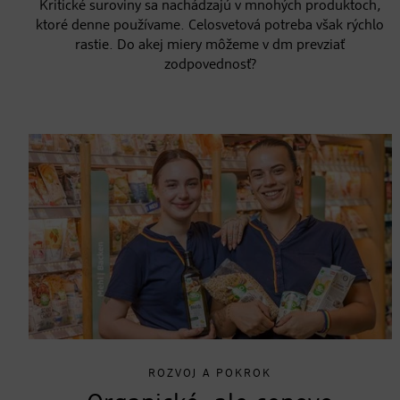
Kritické suroviny sa nachádzajú v mnohých produktoch,
ktoré denne používame. Celosvetová potreba však rýchlo
rastie. Do akej miery môžeme v dm prevziať
zodpovednosť?
ROZVOJ A POKROK