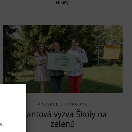
etikety.
V SÚLADE S PRÍRODOU
Grantová výzva Školy na
zelenú