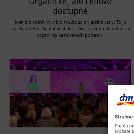
Organické, ale cenovo
dostupné
Kvalitné potraviny v bio kvalite za prijateľné ceny: To je
značka dmBio. Spoločnosť dm si včas uvedomila potenciál
organicky pestovaných potravín.