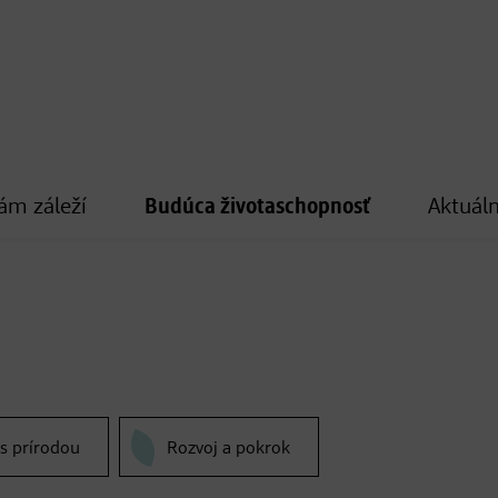
ám záleží
Budúca životaschopnosť
Aktuáln
 s prírodou
Rozvoj a pokrok