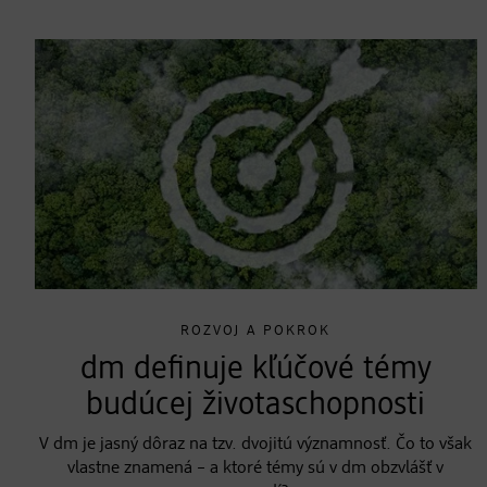
ROZVOJ A POKROK
dm definuje kľúčové témy
budúcej životaschopnosti
V dm je jasný dôraz na tzv. dvojitú významnosť. Čo to však
vlastne znamená – a ktoré témy sú v dm obzvlášť v