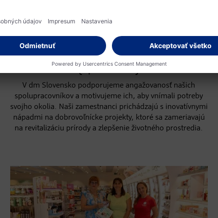
JEDEN PRE DRUHÉHO
Iniciatíva firemného
dobrovoľníctva dm
{spoločne}
V dm Slovensko podporujeme angažovanosť našich
spolupracovníkov a motivujeme ich, aby vnímali potreby
svojho okolia. Naši zamestnanci prichádzajú s inovatívnymi
nápadmi na dobrovoľnícke projekty, ktoré sa zameriavajú
na revitalizáciu prírody a zlepšenie životného prostredia.