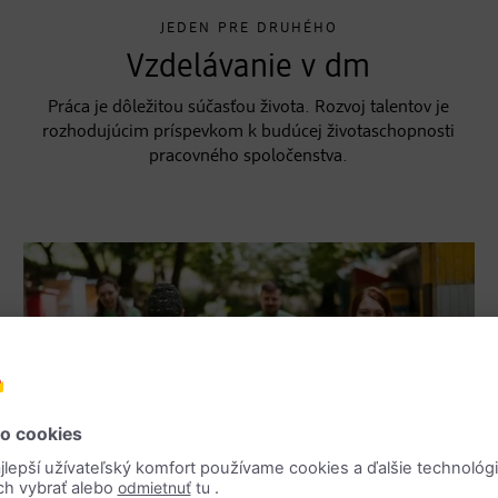
JEDEN PRE DRUHÉHO
Vzdelávanie v dm
Práca je dôležitou súčasťou života. Rozvoj talentov je
rozhodujúcim príspevkom k budúcej životaschopnosti
pracovného spoločenstva.