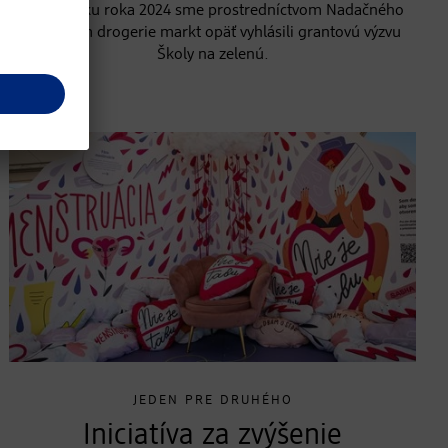
Na začiatku roka 2024 sme prostredníctvom Nadačného
fondu dm drogerie markt opäť vyhlásili grantovú výzvu
Školy na zelenú.
JEDEN PRE DRUHÉHO
Iniciatíva za zvýšenie