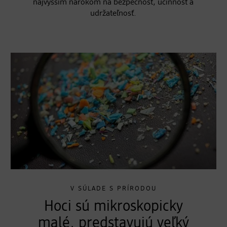
najvyšším nárokom na bezpečnosť, účinnosť a
udržateľnosť.
V SÚLADE S PRÍRODOU
Hoci sú mikroskopicky
malé, predstavujú veľký