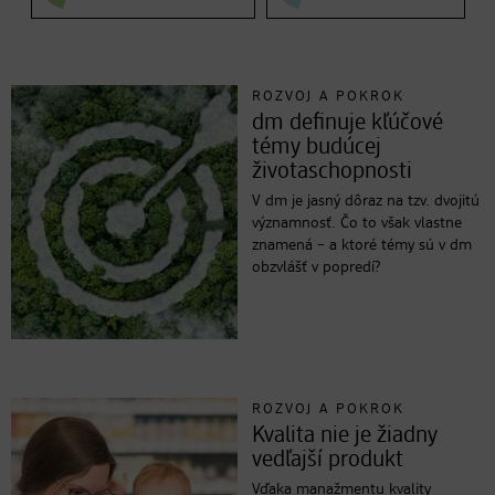
ROZVOJ A POKROK
dm definuje kľúčové
témy budúcej
životaschopnosti
V dm je jasný dôraz na tzv. dvojitú
významnosť. Čo to však vlastne
znamená – a ktoré témy sú v dm
obzvlášť v popredí?
ROZVOJ A POKROK
Kvalita nie je žiadny
vedľajší produkt
Vďaka manažmentu kvality