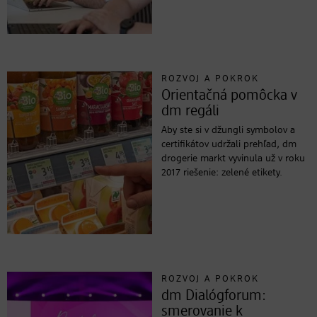
ROZVOJ A POKROK
Orientačná pomôcka v
dm regáli
Aby ste si v džungli symbolov a
certifikátov udržali prehľad, dm
drogerie markt vyvinula už v roku
2017 riešenie: zelené etikety.
ROZVOJ A POKROK
dm Dialógforum:
smerovanie k