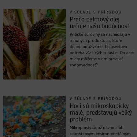
V SÚLADE S PRÍRODOU
Prečo palmový olej
určuje našu budúcnosť
Kritické suroviny sa nachádzajú v
mnohých produktoch, ktoré
denne používame. Celosvetová
potreba však rýchlo rastie. Do akej
miery môžeme v dm prevziať
zodpovednosť?
V SÚLADE S PRÍRODOU
Hoci sú mikroskopicky
malé, predstavujú veľký
problém
Mikroplasty sa už dávno stali
celosvetovým environmentálnym