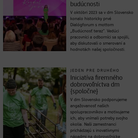
budúcnosti
V októbri 2023 sa v dm Slovensko
konalo historicky prvé
Dialógforum s mottom
„Budúcnosť teraz“. Vedúci
pracovníci a odborníci sa spojili,
aby diskutovali o smerovaní a
hodnotách našej spoločnosti.
JEDEN PRE DRUHÉHO
Iniciatíva firemného
dobrovoľníctva dm
{spoločne}
V dm Slovensko podporujeme
angažovanosť našich
spolupracovníkov a motivujeme
ich, aby vnímali potreby svojho
okolia. Naši zamestnanci
prichádzajú s inovatívnymi
nápadmi na dobrovoľnícke