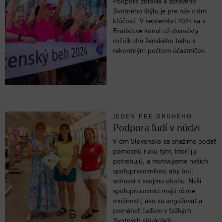
Podpora zdravia a zdravého
životného štýlu je pre nás v dm
kľúčová. V septembri 2024 sa v
Bratislave konal už dvanásty
ročník dm ženského behu s
rekordným počtom účastníčok.
JEDEN PRE DRUHÉHO
Podpora ľudí v núdzi
V dm Slovensko sa snažíme podať
pomocnú ruku tým, ktorí ju
potrebujú, a motivujeme našich
spolupracovníkov, aby boli
vnímaví k svojmu okoliu. Naši
spolupracovníci majú rôzne
možnosti, ako sa angažovať a
pomáhať ľuďom v ťažkých
životných situáciách.