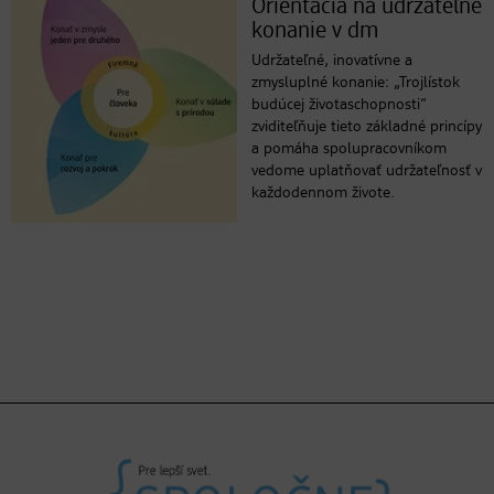
Orientácia na udržateľné
konanie v dm
Udržateľné, inovatívne a
zmysluplné konanie: „Trojlístok
budúcej životaschopnosti“
zviditeľňuje tieto základné princípy
a pomáha spolupracovníkom
vedome uplatňovať udržateľnosť v
každodennom živote.