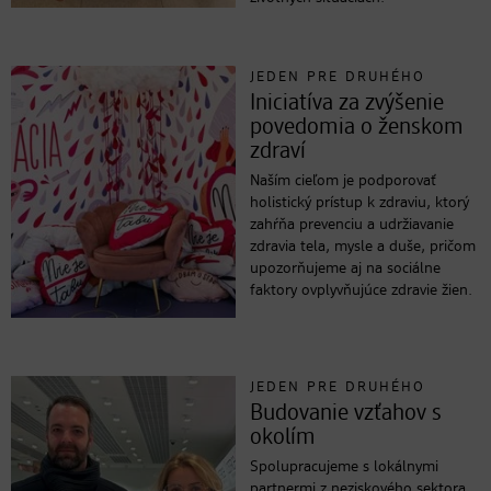
JEDEN PRE DRUHÉHO
Iniciatíva za zvýšenie
povedomia o ženskom
zdraví
Naším cieľom je podporovať
holistický prístup k zdraviu, ktorý
zahŕňa prevenciu a udržiavanie
zdravia tela, mysle a duše, pričom
upozorňujeme aj na sociálne
faktory ovplyvňujúce zdravie žien.
JEDEN PRE DRUHÉHO
Budovanie vzťahov s
okolím
Spolupracujeme s lokálnymi
partnermi z neziskového sektora,