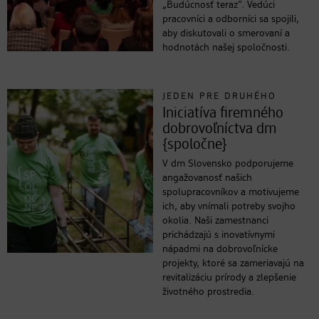
„Budúcnosť teraz“. Vedúci
pracovníci a odborníci sa spojili,
aby diskutovali o smerovaní a
hodnotách našej spoločnosti.
JEDEN PRE DRUHÉHO
Iniciatíva firemného
dobrovoľníctva dm
{spoločne}
V dm Slovensko podporujeme
angažovanosť našich
spolupracovníkov a motivujeme
ich, aby vnímali potreby svojho
okolia. Naši zamestnanci
prichádzajú s inovatívnymi
nápadmi na dobrovoľnícke
projekty, ktoré sa zameriavajú na
revitalizáciu prírody a zlepšenie
životného prostredia.