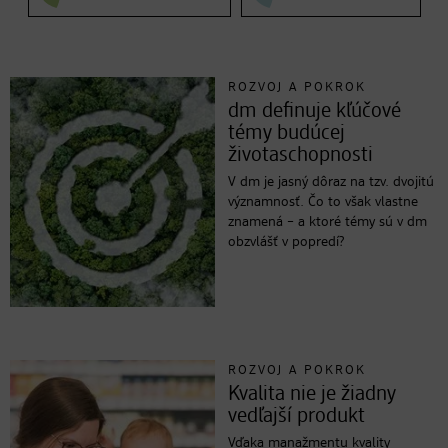
ROZVOJ A POKROK
dm definuje kľúčové
témy budúcej
životaschopnosti
V dm je jasný dôraz na tzv. dvojitú
významnosť. Čo to však vlastne
znamená – a ktoré témy sú v dm
obzvlášť v popredí?
ROZVOJ A POKROK
Kvalita nie je žiadny
vedľajší produkt
Vďaka manažmentu kvality