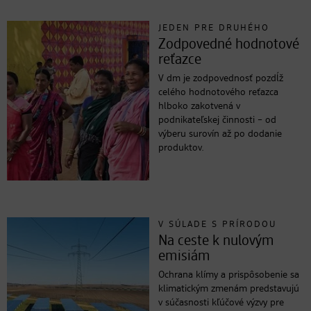
JEDEN PRE DRUHÉHO
Zodpovedné hodnotové
reťazce
V dm je zodpovednosť pozdĺž
celého hodnotového reťazca
hlboko zakotvená v
podnikateľskej činnosti – od
výberu surovín až po dodanie
produktov.
V SÚLADE S PRÍRODOU
Na ceste k nulovým
emisiám
Ochrana klímy a prispôsobenie sa
klimatickým zmenám predstavujú
v súčasnosti kľúčové výzvy pre