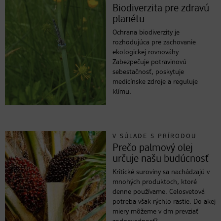
Biodiverzita pre zdravú
planétu
Ochrana biodiverzity je
rozhodujúca pre zachovanie
ekologickej rovnováhy.
Zabezpečuje potravinovú
sebestačnosť, poskytuje
medicínske zdroje a reguluje
klímu.
V SÚLADE S PRÍRODOU
Prečo palmový olej
určuje našu budúcnosť
Kritické suroviny sa nachádzajú v
mnohých produktoch, ktoré
denne používame. Celosvetová
potreba však rýchlo rastie. Do akej
miery môžeme v dm prevziať