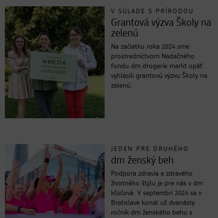
V SÚLADE S PRÍRODOU
Grantová výzva Školy na
zelenú
Na začiatku roka 2024 sme
prostredníctvom Nadačného
fondu dm drogerie markt opäť
vyhlásili grantovú výzvu Školy na
zelenú.
JEDEN PRE DRUHÉHO
dm ženský beh
Podpora zdravia a zdravého
životného štýlu je pre nás v dm
kľúčová. V septembri 2024 sa v
Bratislave konal už dvanásty
ročník dm ženského behu s