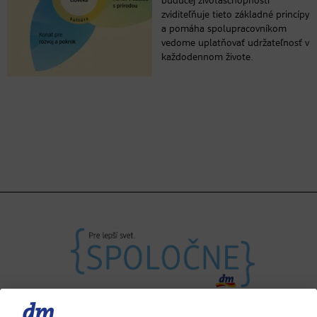
budúcej životaschopnosti“
zviditeľňuje tieto základné princípy
a pomáha spolupracovníkom
vedome uplatňovať udržateľnosť v
každodennom živote.