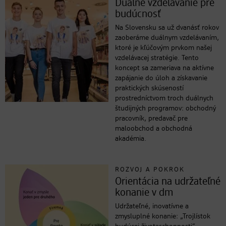
Duálne vzdelávanie pre
budúcnosť
Na Slovensku sa už dvanásť rokov
zaoberáme duálnym vzdelávaním,
ktoré je kľúčovým prvkom našej
vzdelávacej stratégie. Tento
koncept sa zameriava na aktívne
zapájanie do úloh a získavanie
praktických skúseností
prostredníctvom troch duálnych
študijných programov: obchodný
pracovník, predavač pre
maloobchod a obchodná
akadémia.
ROZVOJ A POKROK
Orientácia na udržateľné
konanie v dm
Udržateľné, inovatívne a
zmysluplné konanie: „Trojlístok