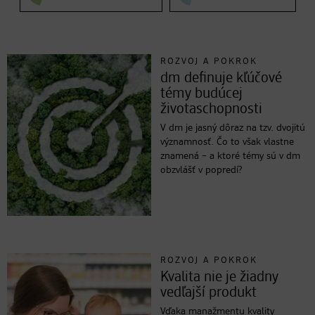
ROZVOJ A POKROK
dm definuje kľúčové
témy budúcej
životaschopnosti
V dm je jasný dôraz na tzv. dvojitú
významnosť. Čo to však vlastne
znamená – a ktoré témy sú v dm
obzvlášť v popredí?
ROZVOJ A POKROK
Kvalita nie je žiadny
vedľajší produkt
Vďaka manažmentu kvality