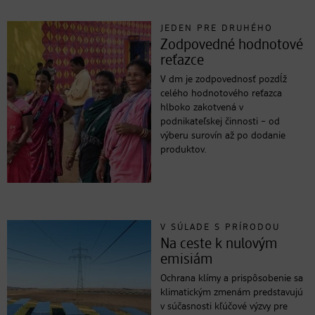
JEDEN PRE DRUHÉHO
Zodpovedné hodnotové
reťazce
V dm je zodpovednosť pozdĺž
celého hodnotového reťazca
hlboko zakotvená v
podnikateľskej činnosti – od
výberu surovín až po dodanie
produktov.
V SÚLADE S PRÍRODOU
Na ceste k nulovým
emisiám
Ochrana klímy a prispôsobenie sa
klimatickým zmenám predstavujú
v súčasnosti kľúčové výzvy pre