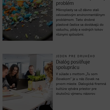
problém
Mikroplasty sa už dávno stali
celosvetovým environmentálnym
problémom. Tieto drobné
plastové častice sa dostávajú do
vzduchu, pôdy a vodných tokov
rôznymi spôsobmi.
JEDEN PRE DRUHÉHO
Dialóg posilňuje
spoluprácu
V súlade s mottom „Tu som
človekom“ je u nás človek na
prvom mieste. Dialogická firemná
kultúra vytvára priestor pre
skutočnú výmenu názorov.