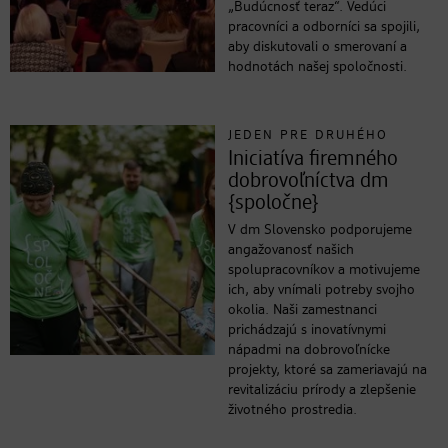
„Budúcnosť teraz“. Vedúci
pracovníci a odborníci sa spojili,
aby diskutovali o smerovaní a
hodnotách našej spoločnosti.
JEDEN PRE DRUHÉHO
Iniciatíva firemného
dobrovoľníctva dm
{spoločne}
V dm Slovensko podporujeme
angažovanosť našich
spolupracovníkov a motivujeme
ich, aby vnímali potreby svojho
okolia. Naši zamestnanci
prichádzajú s inovatívnymi
nápadmi na dobrovoľnícke
projekty, ktoré sa zameriavajú na
revitalizáciu prírody a zlepšenie
životného prostredia.