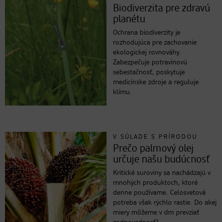
Biodiverzita pre zdravú
planétu
Ochrana biodiverzity je
rozhodujúca pre zachovanie
ekologickej rovnováhy.
Zabezpečuje potravinovú
sebestačnosť, poskytuje
medicínske zdroje a reguluje
klímu.
V SÚLADE S PRÍRODOU
Prečo palmový olej
určuje našu budúcnosť
Kritické suroviny sa nachádzajú v
mnohých produktoch, ktoré
denne používame. Celosvetová
potreba však rýchlo rastie. Do akej
miery môžeme v dm prevziať