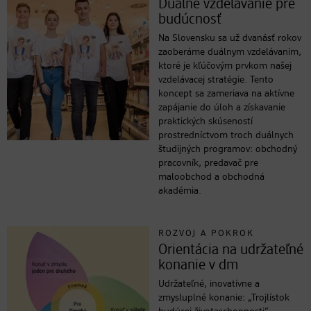
Duálne vzdelávanie pre
budúcnosť
Na Slovensku sa už dvanásť rokov
zaoberáme duálnym vzdelávaním,
ktoré je kľúčovým prvkom našej
vzdelávacej stratégie. Tento
koncept sa zameriava na aktívne
zapájanie do úloh a získavanie
praktických skúseností
prostredníctvom troch duálnych
študijných programov: obchodný
pracovník, predavač pre
maloobchod a obchodná
akadémia.
ROZVOJ A POKROK
Orientácia na udržateľné
konanie v dm
Udržateľné, inovatívne a
zmysluplné konanie: „Trojlístok