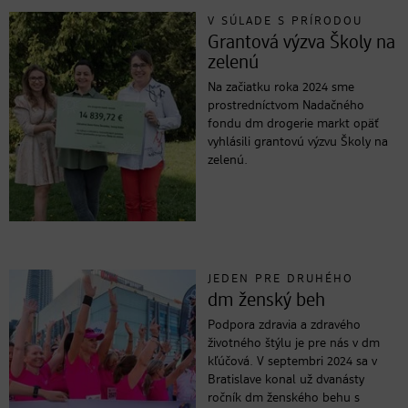
V SÚLADE S PRÍRODOU
Grantová výzva Školy na
zelenú
Na začiatku roka 2024 sme
prostredníctvom Nadačného
fondu dm drogerie markt opäť
vyhlásili grantovú výzvu Školy na
zelenú.
JEDEN PRE DRUHÉHO
dm ženský beh
Podpora zdravia a zdravého
životného štýlu je pre nás v dm
kľúčová. V septembri 2024 sa v
Bratislave konal už dvanásty
ročník dm ženského behu s