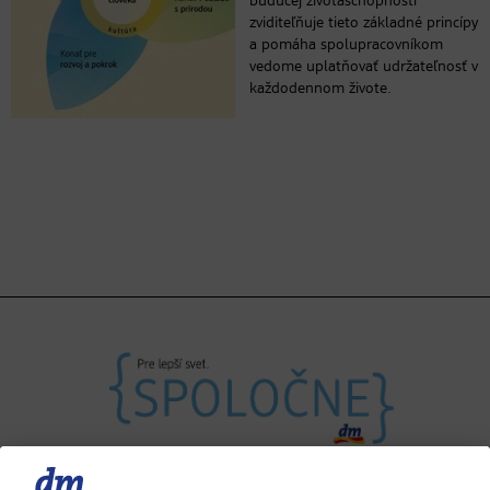
budúcej životaschopnosti“
zviditeľňuje tieto základné princípy
a pomáha spolupracovníkom
vedome uplatňovať udržateľnosť v
každodennom živote.