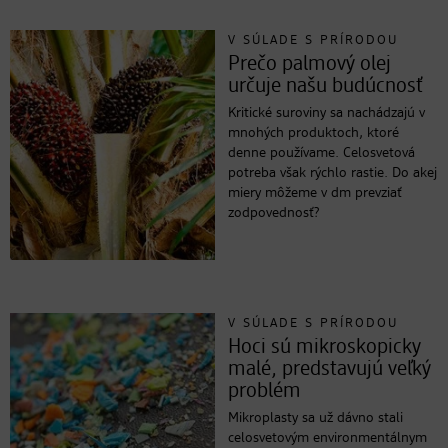
V SÚLADE S PRÍRODOU
Prečo palmový olej
určuje našu budúcnosť
Kritické suroviny sa nachádzajú v
mnohých produktoch, ktoré
denne používame. Celosvetová
potreba však rýchlo rastie. Do akej
miery môžeme v dm prevziať
zodpovednosť?
V SÚLADE S PRÍRODOU
Hoci sú mikroskopicky
malé, predstavujú veľký
problém
Mikroplasty sa už dávno stali
celosvetovým environmentálnym