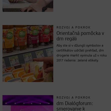
ROZVOJ A POKROK
Orientačná pomôcka v
dm regáli
Aby ste si v džungli symbolov a
certifikátov udržali prehľad, dm
drogerie markt vyvinula už v roku
2017 riešenie: zelené etikety.
ROZVOJ A POKROK
dm Dialógforum:
smerovanie k