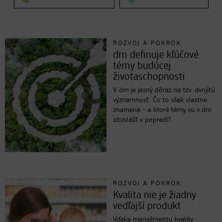
ROZVOJ A POKROK
dm definuje kľúčové
témy budúcej
životaschopnosti
V dm je jasný dôraz na tzv. dvojitú
významnosť. Čo to však vlastne
znamená – a ktoré témy sú v dm
obzvlášť v popredí?
ROZVOJ A POKROK
Kvalita nie je žiadny
vedľajší produkt
Vďaka manažmentu kvality