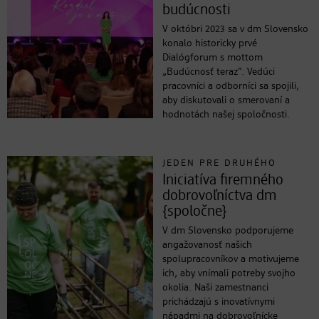
budúcnosti
V októbri 2023 sa v dm Slovensko
konalo historicky prvé
Dialógforum s mottom
„Budúcnosť teraz“. Vedúci
pracovníci a odborníci sa spojili,
aby diskutovali o smerovaní a
hodnotách našej spoločnosti.
JEDEN PRE DRUHÉHO
Iniciatíva firemného
dobrovoľníctva dm
{spoločne}
V dm Slovensko podporujeme
angažovanosť našich
spolupracovníkov a motivujeme
ich, aby vnímali potreby svojho
okolia. Naši zamestnanci
prichádzajú s inovatívnymi
nápadmi na dobrovoľnícke