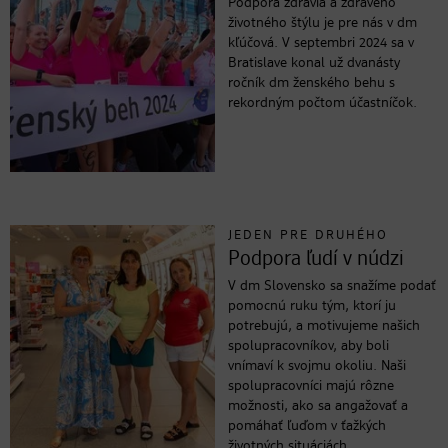
Podpora zdravia a zdravého
životného štýlu je pre nás v dm
kľúčová. V septembri 2024 sa v
Bratislave konal už dvanásty
ročník dm ženského behu s
rekordným počtom účastníčok.
JEDEN PRE DRUHÉHO
Podpora ľudí v núdzi
V dm Slovensko sa snažíme podať
pomocnú ruku tým, ktorí ju
potrebujú, a motivujeme našich
spolupracovníkov, aby boli
vnímaví k svojmu okoliu. Naši
spolupracovníci majú rôzne
možnosti, ako sa angažovať a
pomáhať ľuďom v ťažkých
životných situáciách.