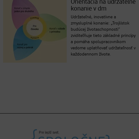
Orientácia na udržateľné
konanie v dm
Udržateľné, inovatívne a
zmysluplné konanie: „Trojlístok
budúcej životaschopnosti“
zviditeľňuje tieto základné princípy
a pomáha spolupracovníkom
vedome uplatňovať udržateľnosť v
každodennom živote.