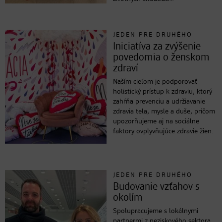
JEDEN PRE DRUHÉHO
Iniciatíva za zvýšenie
povedomia o ženskom
zdraví
Naším cieľom je podporovať
holistický prístup k zdraviu, ktorý
zahŕňa prevenciu a udržiavanie
zdravia tela, mysle a duše, pričom
upozorňujeme aj na sociálne
faktory ovplyvňujúce zdravie žien.
JEDEN PRE DRUHÉHO
Budovanie vzťahov s
okolím
Spolupracujeme s lokálnymi
partnermi z neziskového sektora,