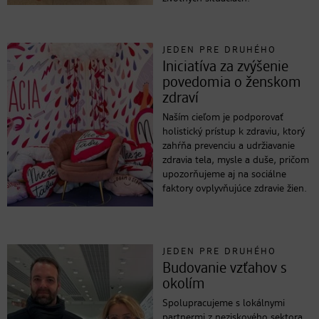
JEDEN PRE DRUHÉHO
Iniciatíva za zvýšenie
povedomia o ženskom
zdraví
Naším cieľom je podporovať
holistický prístup k zdraviu, ktorý
zahŕňa prevenciu a udržiavanie
zdravia tela, mysle a duše, pričom
upozorňujeme aj na sociálne
faktory ovplyvňujúce zdravie žien.
JEDEN PRE DRUHÉHO
Budovanie vzťahov s
okolím
Spolupracujeme s lokálnymi
partnermi z neziskového sektora,