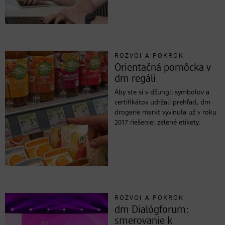
ROZVOJ A POKROK
Orientačná pomôcka v
dm regáli
Aby ste si v džungli symbolov a
certifikátov udržali prehľad, dm
drogerie markt vyvinula už v roku
2017 riešenie: zelené etikety.
ROZVOJ A POKROK
dm Dialógforum:
smerovanie k