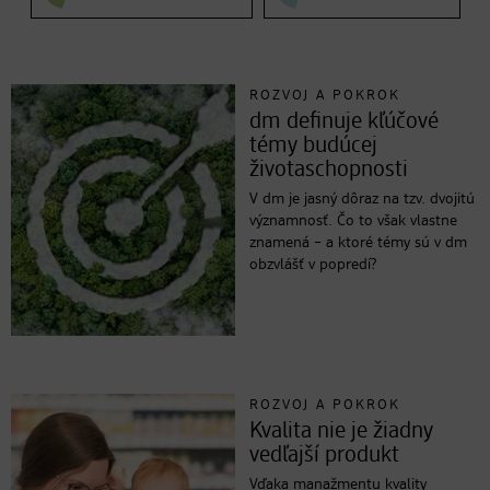
ROZVOJ A POKROK
dm definuje kľúčové
témy budúcej
životaschopnosti
V dm je jasný dôraz na tzv. dvojitú
významnosť. Čo to však vlastne
znamená – a ktoré témy sú v dm
obzvlášť v popredí?
ROZVOJ A POKROK
Kvalita nie je žiadny
vedľajší produkt
Vďaka manažmentu kvality