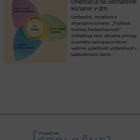
Orientácia na udržateľné
konanie v dm
Udržateľné, inovatívne a
zmysluplné konanie: „Trojlístok
budúcej životaschopnosti“
zviditeľňuje tieto základné princípy
a pomáha spolupracovníkom
vedome uplatňovať udržateľnosť v
každodennom živote.