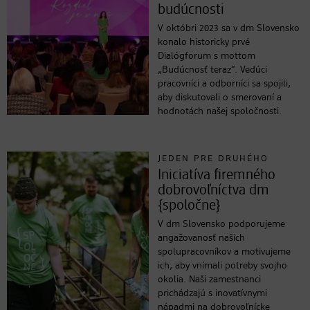
budúcnosti
V októbri 2023 sa v dm Slovensko
konalo historicky prvé
Dialógforum s mottom
„Budúcnosť teraz“. Vedúci
pracovníci a odborníci sa spojili,
aby diskutovali o smerovaní a
hodnotách našej spoločnosti.
JEDEN PRE DRUHÉHO
Iniciatíva firemného
dobrovoľníctva dm
{spoločne}
V dm Slovensko podporujeme
angažovanosť našich
spolupracovníkov a motivujeme
ich, aby vnímali potreby svojho
okolia. Naši zamestnanci
prichádzajú s inovatívnymi
nápadmi na dobrovoľnícke