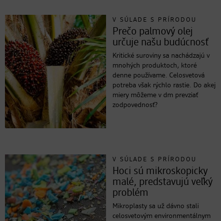
V SÚLADE S PRÍRODOU
Prečo palmový olej
určuje našu budúcnosť
Kritické suroviny sa nachádzajú v
mnohých produktoch, ktoré
denne používame. Celosvetová
potreba však rýchlo rastie. Do akej
miery môžeme v dm prevziať
zodpovednosť?
V SÚLADE S PRÍRODOU
Hoci sú mikroskopicky
malé, predstavujú veľký
problém
Mikroplasty sa už dávno stali
celosvetovým environmentálnym