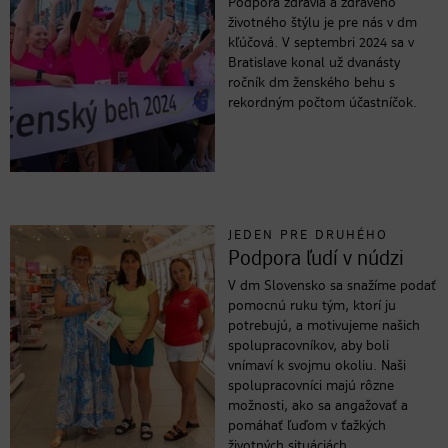
Podpora zdravia a zdravého
životného štýlu je pre nás v dm
kľúčová. V septembri 2024 sa v
Bratislave konal už dvanásty
ročník dm ženského behu s
rekordným počtom účastníčok.
JEDEN PRE DRUHÉHO
Podpora ľudí v núdzi
V dm Slovensko sa snažíme podať
pomocnú ruku tým, ktorí ju
potrebujú, a motivujeme našich
spolupracovníkov, aby boli
vnímaví k svojmu okoliu. Naši
spolupracovníci majú rôzne
možnosti, ako sa angažovať a
pomáhať ľuďom v ťažkých
životných situáciách.