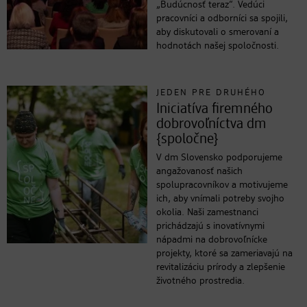
„Budúcnosť teraz“. Vedúci
pracovníci a odborníci sa spojili,
aby diskutovali o smerovaní a
hodnotách našej spoločnosti.
JEDEN PRE DRUHÉHO
Iniciatíva firemného
dobrovoľníctva dm
{spoločne}
V dm Slovensko podporujeme
angažovanosť našich
spolupracovníkov a motivujeme
ich, aby vnímali potreby svojho
okolia. Naši zamestnanci
prichádzajú s inovatívnymi
nápadmi na dobrovoľnícke
projekty, ktoré sa zameriavajú na
revitalizáciu prírody a zlepšenie
životného prostredia.