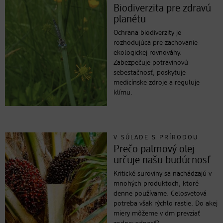
Biodiverzita pre zdravú
planétu
Ochrana biodiverzity je
rozhodujúca pre zachovanie
ekologickej rovnováhy.
Zabezpečuje potravinovú
sebestačnosť, poskytuje
medicínske zdroje a reguluje
klímu.
V SÚLADE S PRÍRODOU
Prečo palmový olej
určuje našu budúcnosť
Kritické suroviny sa nachádzajú v
mnohých produktoch, ktoré
denne používame. Celosvetová
potreba však rýchlo rastie. Do akej
miery môžeme v dm prevziať