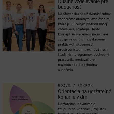
Duálne vzdelávanie pre
budúcnosť
Na Slovensku sa už dvanásť rokov
zaoberáme duálnym vzdelávaním,
ktoré je kľúčovým prvkom našej
vzdelávacej stratégie. Tento
koncept sa zameriava na aktívne
zapájanie do úloh a získavanie
praktických skúseností
prostredníctvom troch duálnych
študijných programov: obchodný
pracovník, predavač pre
maloobchod a obchodná
akadémia.
ROZVOJ A POKROK
Orientácia na udržateľné
konanie v dm
Udržateľné, inovatívne a
zmysluplné konanie: „Trojlístok