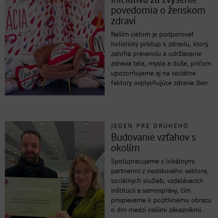
Iniciatíva za zvýšenie
povedomia o ženskom
zdraví
Naším cieľom je podporovať
holistický prístup k zdraviu, ktorý
zahŕňa prevenciu a udržiavanie
zdravia tela, mysle a duše, pričom
upozorňujeme aj na sociálne
faktory ovplyvňujúce zdravie žien.
JEDEN PRE DRUHÉHO
Budovanie vzťahov s
okolím
Spolupracujeme s lokálnymi
partnermi z neziskového sektora,
sociálnych služieb, vzdelávacích
inštitúcií a samosprávy, čím
prispievame k pozitívnemu obrazu
o dm medzi našimi zákazníkmi.