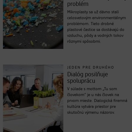
problém
Mikroplasty sa už dávno stali
celosvetovým environmentálnym
problémom. Tieto drobné
plastové častice sa dostávajú do
vzduchu, pôdy a vodných tokov
rôznymi spôsobmi.
JEDEN PRE DRUHÉHO
Dialóg posilňuje
spoluprácu
V súlade s mottom „Tu som
človekom“ je u nás človek na
prvom mieste. Dialogická firemná
kultúra vytvára priestor pre
skutočnú výmenu názorov.