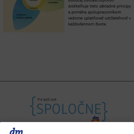
budúcej životaschopnosti“
zviditeľňuje tieto základné princípy
a pomáha spolupracovníkom
vedome uplatňovať udržateľnosť v
každodennom živote.