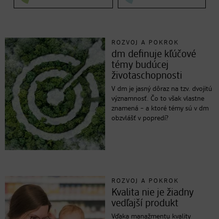
ROZVOJ A POKROK
dm definuje kľúčové
témy budúcej
životaschopnosti
V dm je jasný dôraz na tzv. dvojitú
významnosť. Čo to však vlastne
znamená – a ktoré témy sú v dm
obzvlášť v popredí?
ROZVOJ A POKROK
Kvalita nie je žiadny
vedľajší produkt
Vďaka manažmentu kvality