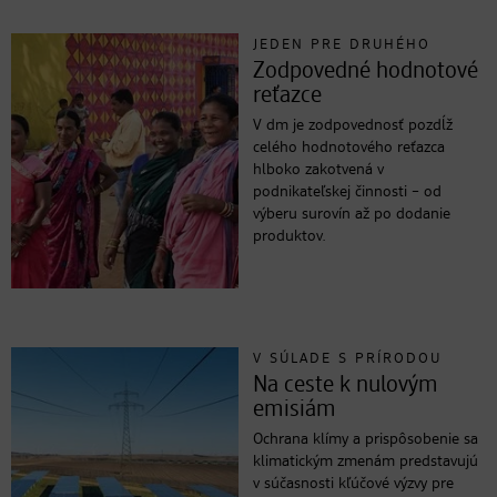
JEDEN PRE DRUHÉHO
Zodpovedné hodnotové
reťazce
V dm je zodpovednosť pozdĺž
celého hodnotového reťazca
hlboko zakotvená v
podnikateľskej činnosti – od
výberu surovín až po dodanie
produktov.
V SÚLADE S PRÍRODOU
Na ceste k nulovým
emisiám
Ochrana klímy a prispôsobenie sa
klimatickým zmenám predstavujú
v súčasnosti kľúčové výzvy pre