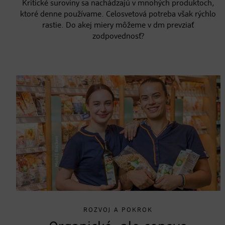
Kritické suroviny sa nachádzajú v mnohých produktoch,
ktoré denne používame. Celosvetová potreba však rýchlo
rastie. Do akej miery môžeme v dm prevziať
zodpovednosť?
ROZVOJ A POKROK