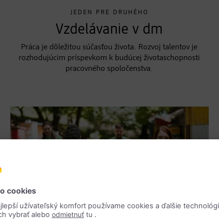
JEDEN PRE DRUHÉHO
Vzdelávanie v dm
Práca je dôležitou súčasťou života. Rozvoj talentov je
rozhodujúcim príspevkom k budúcej životaschopnosti
pracovného spoločenstva.