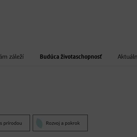
ám záleží
Budúca životaschopnosť
Aktuáln
 s prírodou
Rozvoj a pokrok