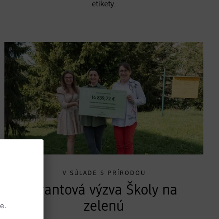
etikety.
V SÚLADE S PRÍRODOU
Grantová výzva Školy na
zelenú