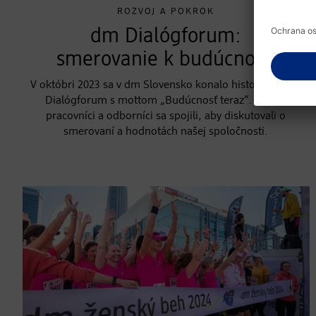
ROZVOJ A POKROK
dm Dialógforum:
smerovanie k budúcnosti
V októbri 2023 sa v dm Slovensko konalo historicky prvé
Dialógforum s mottom „Budúcnosť teraz“. Vedúci
pracovníci a odborníci sa spojili, aby diskutovali o
smerovaní a hodnotách našej spoločnosti.