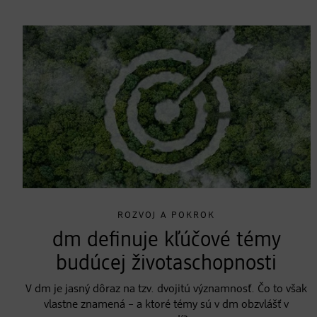
ROZVOJ A POKROK
dm definuje kľúčové témy
budúcej životaschopnosti
V dm je jasný dôraz na tzv. dvojitú významnosť. Čo to však
vlastne znamená – a ktoré témy sú v dm obzvlášť v