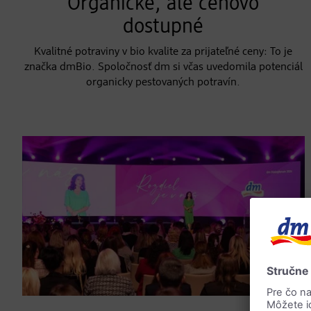
Organické, ale cenovo
dostupné
Kvalitné potraviny v bio kvalite za prijateľné ceny: To je
značka dmBio. Spoločnosť dm si včas uvedomila potenciál
organicky pestovaných potravín.