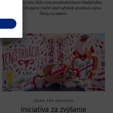
Na začiatku roka 2024 sme prostredníctvom Nadačného
fondu dm drogerie markt opäť vyhlásili grantovú výzvu
Školy na zelenú.
JEDEN PRE DRUHÉHO
Iniciatíva za zvýšenie