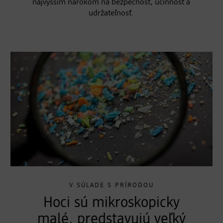
najvyšším nárokom na bezpečnosť, účinnosť a
udržateľnosť.
V SÚLADE S PRÍRODOU
Hoci sú mikroskopicky
malé, predstavujú veľký