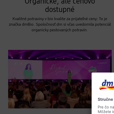
Organické, ale cenovo
dostupné
Kvalitné potraviny v bio kvalite za prijateľné ceny: To je
značka dmBio. Spoločnosť dm si včas uvedomila potenciál
organicky pestovaných potravín.