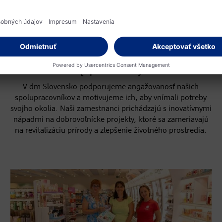
JEDEN PRE DRUHÉHO
Iniciatíva firemného
dobrovoľníctva dm
{spoločne}
V dm Slovensko podporujeme angažovanosť našich
spolupracovníkov a motivujeme ich, aby vnímali potreby
svojho okolia. Naši zamestnanci prichádzajú s inovatívnymi
nápadmi na dobrovoľnícke projekty, ktoré sa zameriavajú
na revitalizáciu prírody a zlepšenie životného prostredia.