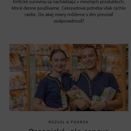
Kritické suroviny sa nachádzajú v mnohých produktoch,
ktoré denne používame. Celosvetová potreba však rýchlo
rastie. Do akej miery môžeme v dm prevziať
zodpovednosť?
ROZVOJ A POKROK