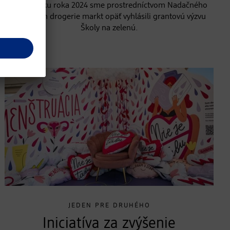
Na začiatku roka 2024 sme prostredníctvom Nadačného
fondu dm drogerie markt opäť vyhlásili grantovú výzvu
Školy na zelenú.
JEDEN PRE DRUHÉHO
Iniciatíva za zvýšenie