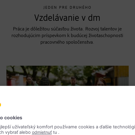
JEDEN PRE DRUHÉHO
Vzdelávanie v dm
Práca je dôležitou súčasťou života. Rozvoj talentov je
rozhodujúcim príspevkom k budúcej životaschopnosti
pracovného spoločenstva.