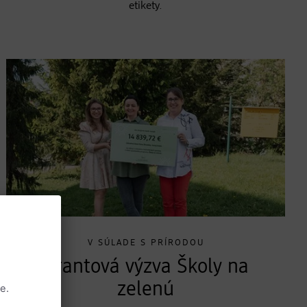
etikety.
V SÚLADE S PRÍRODOU
Grantová výzva Školy na
zelenú