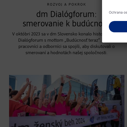
ROZVOJ A POKROK
dm Dialógforum:
smerovanie k budúcnosti
V októbri 2023 sa v dm Slovensko konalo historicky prvé
Dialógforum s mottom „Budúcnosť teraz“. Vedúci
pracovníci a odborníci sa spojili, aby diskutovali o
smerovaní a hodnotách našej spoločnosti.