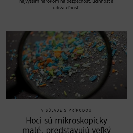
najvyšším nárokom na bezpečnosť, účinnosť a
udržateľnosť.
V SÚLADE S PRÍRODOU
Hoci sú mikroskopicky
malé, predstavujú veľký