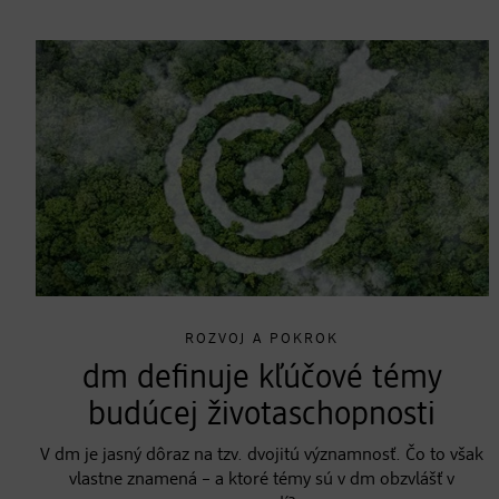
ROZVOJ A POKROK
dm definuje kľúčové témy
budúcej životaschopnosti
V dm je jasný dôraz na tzv. dvojitú významnosť. Čo to však
vlastne znamená – a ktoré témy sú v dm obzvlášť v