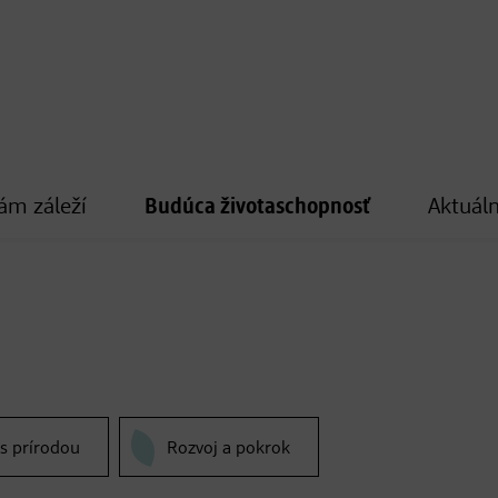
ám záleží
Budúca životaschopnosť
Aktuáln
 s prírodou
Rozvoj a pokrok