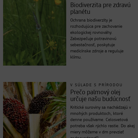
Biodiverzita pre zdravú
planétu
Ochrana biodiverzity je
rozhodujúca pre zachovanie
ekologickej rovnováhy.
Zabezpečuje potravinovú
sebestačnosť, poskytuje
medicínske zdroje a reguluje
klímu.
V SÚLADE S PRÍRODOU
Prečo palmový olej
určuje našu budúcnosť
Kritické suroviny sa nachádzajú v
mnohých produktoch, ktoré
denne používame. Celosvetová
potreba však rýchlo rastie. Do akej
miery môžeme v dm prevziať