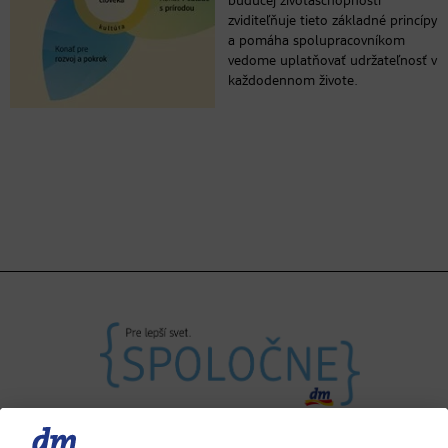
budúcej životaschopnosti“
zviditeľňuje tieto základné princípy
a pomáha spolupracovníkom
vedome uplatňovať udržateľnosť v
každodennom živote.