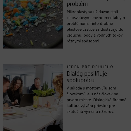
problém
Mikroplasty sa už dávno stali
celosvetovým environmentálnym
problémom. Tieto drobné
plastové častice sa dostávajú do
vzduchu, pôdy a vodných tokov
rôznymi spôsobmi.
JEDEN PRE DRUHÉHO
Dialóg posilňuje
spoluprácu
V súlade s mottom „Tu som
človekom“ je u nás človek na
prvom mieste. Dialogická firemná
kultúra vytvára priestor pre
skutočnú výmenu názorov.