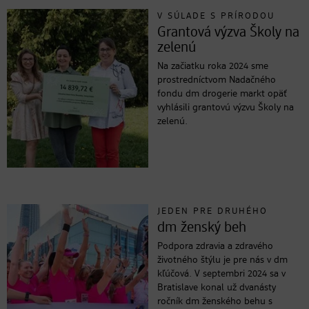
V SÚLADE S PRÍRODOU
Grantová výzva Školy na
zelenú
Na začiatku roka 2024 sme
prostredníctvom Nadačného
fondu dm drogerie markt opäť
vyhlásili grantovú výzvu Školy na
zelenú.
JEDEN PRE DRUHÉHO
dm ženský beh
Podpora zdravia a zdravého
životného štýlu je pre nás v dm
kľúčová. V septembri 2024 sa v
Bratislave konal už dvanásty
ročník dm ženského behu s