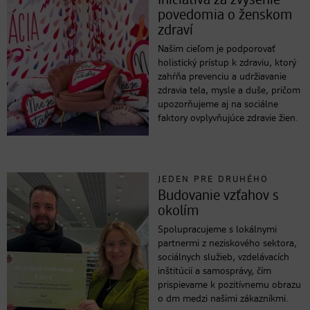
Iniciatíva za zvýšenie
povedomia o ženskom
zdraví
Naším cieľom je podporovať
holistický prístup k zdraviu, ktorý
zahŕňa prevenciu a udržiavanie
zdravia tela, mysle a duše, pričom
upozorňujeme aj na sociálne
faktory ovplyvňujúce zdravie žien.
JEDEN PRE DRUHÉHO
Budovanie vzťahov s
okolím
Spolupracujeme s lokálnymi
partnermi z neziskového sektora,
sociálnych služieb, vzdelávacích
inštitúcií a samosprávy, čím
prispievame k pozitívnemu obrazu
o dm medzi našimi zákazníkmi.