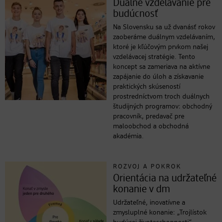
Duálne vzdelávanie pre
budúcnosť
Na Slovensku sa už dvanásť rokov
zaoberáme duálnym vzdelávaním,
ktoré je kľúčovým prvkom našej
vzdelávacej stratégie. Tento
koncept sa zameriava na aktívne
zapájanie do úloh a získavanie
praktických skúseností
prostredníctvom troch duálnych
študijných programov: obchodný
pracovník, predavač pre
maloobchod a obchodná
akadémia.
ROZVOJ A POKROK
Orientácia na udržateľné
konanie v dm
Udržateľné, inovatívne a
zmysluplné konanie: „Trojlístok