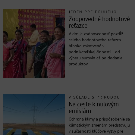
JEDEN PRE DRUHÉHO
Zodpovedné hodnotové
reťazce
V dm je zodpovednosť pozdĺž
celého hodnotového reťazca
hlboko zakotvená v
podnikateľskej činnosti – od
výberu surovín až po dodanie
produktov.
V SÚLADE S PRÍRODOU
Na ceste k nulovým
emisiám
Ochrana klímy a prispôsobenie sa
klimatickým zmenám predstavujú
v súčasnosti kľúčové výzvy pre