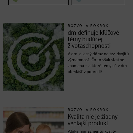
ROZVOJ A POKROK
dm definuje kľúčové
témy budúcej
životaschopnosti
V dm je jasný dôraz na tzv. dvojitú
významnosť. Čo to však vlastne
znamená – a ktoré témy sú v dm
obzvlášť v popredí?
ROZVOJ A POKROK
Kvalita nie je žiadny
vedľajší produkt
Vďaka manažmentu kvality