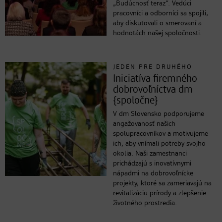
„Budúcnosť teraz“. Vedúci
pracovníci a odborníci sa spojili,
aby diskutovali o smerovaní a
hodnotách našej spoločnosti.
JEDEN PRE DRUHÉHO
Iniciatíva firemného
dobrovoľníctva dm
{spoločne}
V dm Slovensko podporujeme
angažovanosť našich
spolupracovníkov a motivujeme
ich, aby vnímali potreby svojho
okolia. Naši zamestnanci
prichádzajú s inovatívnymi
nápadmi na dobrovoľnícke
projekty, ktoré sa zameriavajú na
revitalizáciu prírody a zlepšenie
životného prostredia.