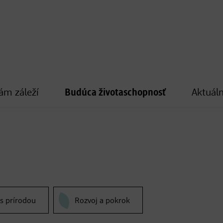
ám záleží
Budúca životaschopnosť
Aktuáln
 s prírodou
Rozvoj a pokrok