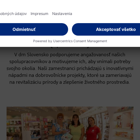
JEDEN PRE DRUHÉHO
Iniciatíva firemného
dobrovoľníctva dm
{spoločne}
V dm Slovensko podporujeme angažovanosť našich
spolupracovníkov a motivujeme ich, aby vnímali potreby
svojho okolia. Naši zamestnanci prichádzajú s inovatívnymi
nápadmi na dobrovoľnícke projekty, ktoré sa zameriavajú
na revitalizáciu prírody a zlepšenie životného prostredia.