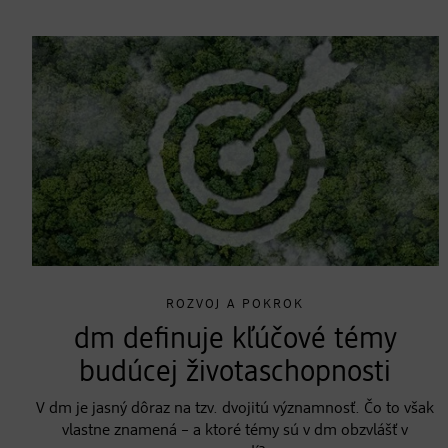
ROZVOJ A POKROK
dm definuje kľúčové témy
budúcej životaschopnosti
V dm je jasný dôraz na tzv. dvojitú významnosť. Čo to však
vlastne znamená – a ktoré témy sú v dm obzvlášť v