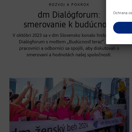
ROZVOJ A POKROK
dm Dialógforum:
smerovanie k budúcnosti
V októbri 2023 sa v dm Slovensko konalo historicky prvé
Dialógforum s mottom „Budúcnosť teraz“. Vedúci
pracovníci a odborníci sa spojili, aby diskutovali o
smerovaní a hodnotách našej spoločnosti.