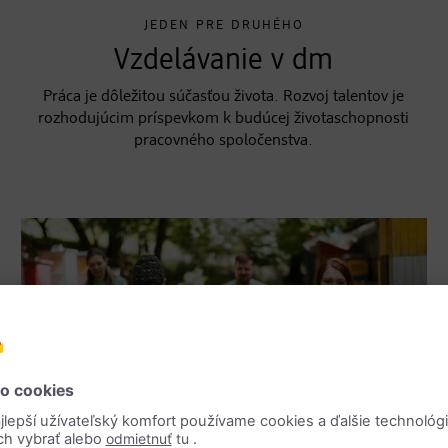
JEDEN PRE DRUHÉHO
Vzdelávanie v dm
Práca je dôležitou súčasťou života. Rozvoj talentov je
rozhodujúcim príspevkom k budúcej životaschopnosti
pracovného spoločenstva.