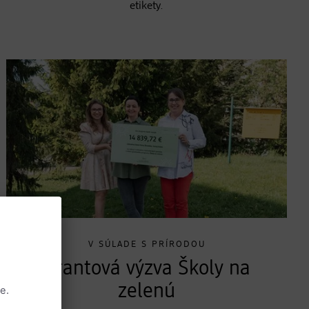
etikety.
V SÚLADE S PRÍRODOU
Grantová výzva Školy na
zelenú