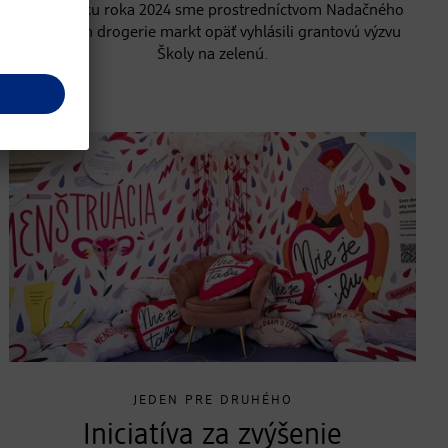
Na začiatku roka 2024 sme prostredníctvom Nadačného
fondu dm drogerie markt opäť vyhlásili grantovú výzvu
Školy na zelenú.
JEDEN PRE DRUHÉHO
Iniciatíva za zvýšenie