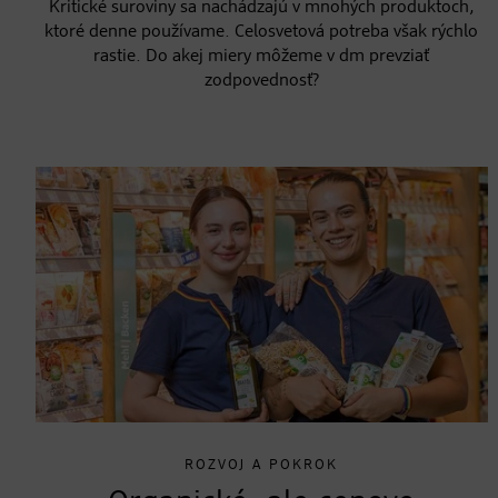
Kritické suroviny sa nachádzajú v mnohých produktoch,
ktoré denne používame. Celosvetová potreba však rýchlo
rastie. Do akej miery môžeme v dm prevziať
zodpovednosť?
ROZVOJ A POKROK