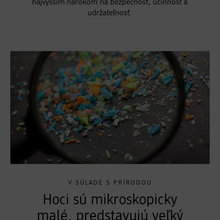
najvyšším nárokom na bezpečnosť, účinnosť a
udržateľnosť.
V SÚLADE S PRÍRODOU
Hoci sú mikroskopicky
malé, predstavujú veľký