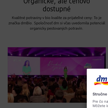
Organické, ale cenovo
dostupné
Kvalitné potraviny v bio kvalite za prijateľné ceny: To je
značka dmBio. Spoločnosť dm si včas uvedomila potenciál
organicky pestovaných potravín.