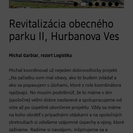
Revitalizácia obecného
parku II, Hurbanova Ves
Michal Garbiar, rezort Logistika
Michal koordinoval už nejeden dobrovoľnícky projekt.
„Na začiatku som mal obavy, ako to budem zvládať a
ako sa popasujem s úlohami, ktoré z role koordinátora
vyplývajú. No musím podotknúť, že to máme v dm
{spoločne} veľmi dobre nastavené a spolupracujeme od
vízie až po úspešné ukončenie projektu. Vždy sa máme
na koho obrátiť s prípadnými otázkami a na spoločných
stretnutiach si zdieľame vzájomné úspechy a výzvy, ktoré
zažívame. Radíme si navzájom, inšpirujeme sa a