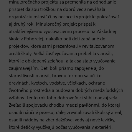
minuloročného projektu sa premenila na odhodlanie
prispieť ďalšou troškou na dobrú vec a neváhala
organizáciu osloviť či by nechceli v projekte pokračovať
aj druhý rok. Minuloročný projekt prispel k
atraktívnejšiemu vyučovaciemu procesu na Základnej
škole v Pohorelej, nakoľko boli deti zapájané do
projektov, ktoré sami prezentovali v revitalizovanom
areáli školy. Veľká časť vyučovania prebehla v areáli,
ktorý je obklopený zeleňou, a tak sa stalo vyučovanie
zaujímavejším. Deti boli priamo zapojené aj do
starostlivosti o areál, hravou formou sa učili o
drevinách, kvetoch, vodstve, včielkach, ochrane
životného prostredia a budovaní dobrých medziľudských
vzťahov. Tento rok toho dobrovoľníci stihli naozaj veľa.
Zveľadili spojovaciu chodbu medzi pavilónmi, do ktorej
osadili náučné pexeso, ďalej zrevitalizovali školský areál,
osadili nádoby na zber dažďovej vody aj nové lavičky,
ktoré detičky využívajú počas vyučovania v exteriéri.