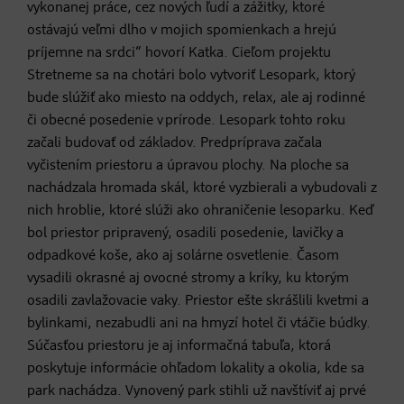
vykonanej práce, cez nových ľudí a zážitky, ktoré
ostávajú veľmi dlho v mojich spomienkach a hrejú
príjemne na srdci“ hovorí Katka. Cieľom projektu
Stretneme sa na chotári bolo vytvoriť Lesopark, ktorý
bude slúžiť ako miesto na oddych, relax, ale aj rodinné
či obecné posedenie v prírode. Lesopark tohto roku
začali budovať od základov. Predpríprava začala
vyčistením priestoru a úpravou plochy. Na ploche sa
nachádzala hromada skál, ktoré vyzbierali a vybudovali z
nich hroblie, ktoré slúži ako ohraničenie lesoparku. Keď
bol priestor pripravený, osadili posedenie, lavičky a
odpadkové koše, ako aj solárne osvetlenie. Časom
vysadili okrasné aj ovocné stromy a kríky, ku ktorým
osadili zavlažovacie vaky. Priestor ešte skrášlili kvetmi a
bylinkami, nezabudli ani na hmyzí hotel či vtáčie búdky.
Súčasťou priestoru je aj informačná tabuľa, ktorá
poskytuje informácie ohľadom lokality a okolia, kde sa
park nachádza. Vynovený park stihli už navštíviť aj prvé