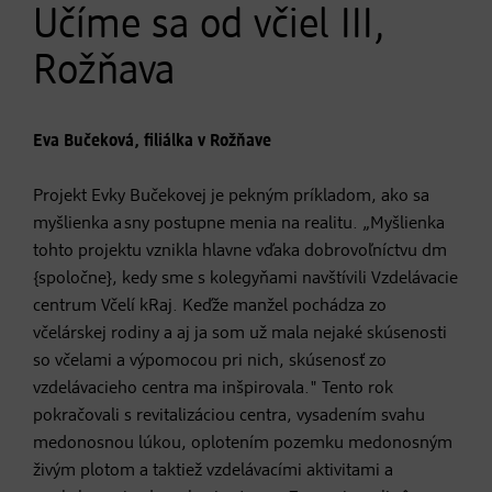
Učíme sa od včiel III,
Rožňava
Eva Bučeková, filiálka v Rožňave
Projekt Evky Bučekovej je pekným príkladom, ako sa
myšlienka a sny postupne menia na realitu. „Myšlienka
tohto projektu vznikla hlavne vďaka dobrovoľníctvu dm
{spoločne}, kedy sme s kolegyňami navštívili Vzdelávacie
centrum Včelí kRaj. Keďže manžel pochádza zo
včelárskej rodiny a aj ja som už mala nejaké skúsenosti
so včelami a výpomocou pri nich, skúsenosť zo
vzdelávacieho centra ma inšpirovala." Tento rok
pokračovali s revitalizáciou centra, vysadením svahu
medonosnou lúkou, oplotením pozemku medonosným
živým plotom a taktiež vzdelávacími aktivitami a