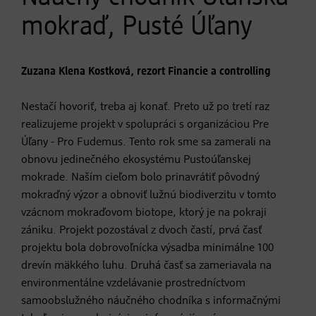
mokraď, Pusté Úľany
Zuzana Klena Kostková, rezort Financie a controlling
Nestačí hovoriť, treba aj konať. Preto už po tretí raz
realizujeme projekt v spolupráci s organizáciou Pre
Úľany - Pro Fudemus. Tento rok sme sa zamerali na
obnovu jedinečného ekosystému Pustoúľanskej
mokrade. Naším cieľom bolo prinavrátiť pôvodný
mokraďný výzor a obnoviť lužnú biodiverzitu v tomto
vzácnom mokraďovom biotope, ktorý je na pokraji
zániku. Projekt pozostával z dvoch častí, prvá časť
projektu bola dobrovoľnícka výsadba minimálne 100
drevín mäkkého luhu. Druhá časť sa zameriavala na
environmentálne vzdelávanie prostredníctvom
samoobslužného náučného chodníka s informačnými