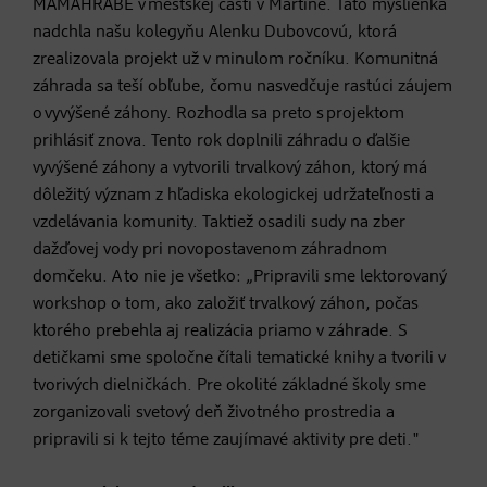
MAMAHRABE v mestskej časti v Martine. Táto myšlienka
nadchla našu kolegyňu Alenku Dubovcovú, ktorá
zrealizovala projekt už v minulom ročníku. Komunitná
záhrada sa teší obľube, čomu nasvedčuje rastúci záujem
o vyvýšené záhony. Rozhodla sa preto s projektom
prihlásiť znova. Tento rok doplnili záhradu o ďalšie
vyvýšené záhony a vytvorili trvalkový záhon, ktorý má
dôležitý význam z hľadiska ekologickej udržateľnosti a
vzdelávania komunity. Taktiež osadili sudy na zber
dažďovej vody pri novopostavenom záhradnom
domčeku. A to nie je všetko: „Pripravili sme lektorovaný
workshop o tom, ako založiť trvalkový záhon, počas
ktorého prebehla aj realizácia priamo v záhrade. S
detičkami sme spoločne čítali tematické knihy a tvorili v
tvorivých dielničkách. Pre okolité základné školy sme
zorganizovali svetový deň životného prostredia a
pripravili si k tejto téme zaujímavé aktivity pre deti."