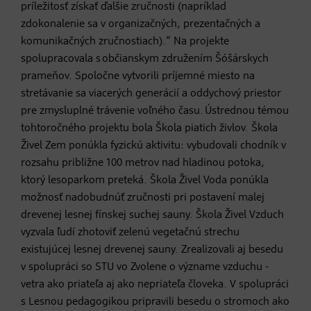
príležitosť získať ďalšie zručnosti (napríklad
zdokonalenie sa v organizačných, prezentačných a
komunikačných zručnostiach).“ Na projekte
spolupracovala s občianskym združením Šóšárskych
prameňov. Spoločne vytvorili príjemné miesto na
stretávanie sa viacerých generácií a oddychový priestor
pre zmysluplné trávenie voľného času. Ústrednou témou
tohtoročného projektu bola Škola piatich živlov. Škola
Živel Zem ponúkla fyzickú aktivitu: vybudovali chodník v
rozsahu približne 100 metrov nad hladinou potoka,
ktorý lesoparkom preteká. Škola Živel Voda ponúkla
možnosť nadobudnúť zručnosti pri postavení malej
drevenej lesnej fínskej suchej sauny. Škola Živel Vzduch
vyzvala ľudí zhotoviť zelenú vegetačnú strechu
existujúcej lesnej drevenej sauny. Zrealizovali aj besedu
v spolupráci so STU vo Zvolene o význame vzduchu -
vetra ako priateľa aj ako nepriateľa človeka. V spolupráci
s Lesnou pedagogikou pripravili besedu o stromoch ako