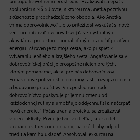
prístupu k životnému prostrediu. Realizoval sa opäť v
spolupráci s MŠ Súlovce, s ktorou má Anetka pozitívnu
skúsenosť z predchádzajúceho obdobia. Ako Anetka
vníma dobrovoľníctvo? „Je to príležitosť vyskúšať si nové
veci, organizovať a venovať svoj čas zmysluplným
aktivitám a projektom, pomáhať iným a zdieľať pozitívnu
energiu. Zároveň je to moja cesta, ako prispieť k
vytváraniu lepšieho a krajšieho sveta. Angažovanie sa v
dobrovoľníckej práci je prospešné nielen pre tých,
ktorým pomáhame, ale aj pre nás dobrovoľníkov.
Prináša nové príležitosti na osobný rast, rozvoj zručností
a budovanie priateľstiev. V neposlednom rade
dobrovoľníctvo poskytuje príjemnú zmenu od
každodennej rutiny a umožňuje oddýchnuť si a načerpať
novú energiu.“ Počas trvania projektu sa zrealizovali
viaceré aktivity. Prvou je tvorivá dieľňa, kde sa deti
zoznámili s triedením odpadu, na aké druhy odpad
triediť a kam ho ukladať. Absolvovali exkurziu na