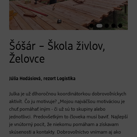
Šóšár – Škola živlov,
Želovce
Júlia Hodásiová, rezort Logistika
Julka je už dlhoročnou koordinátorkou dobrovoľníckych
aktivít. Čo ju motivuje? „Mojou najväčšou motiváciou je
chuť pomáhať iným - či už sú to skupiny alebo
jednotlivci. Predovšetkým to človeka musí baviť. Najlepší
je vnútorný pocit, že niekomu pomáham a získavam
skúsenosti a kontakty. Dobrovoľníctvo vnímam aj ako