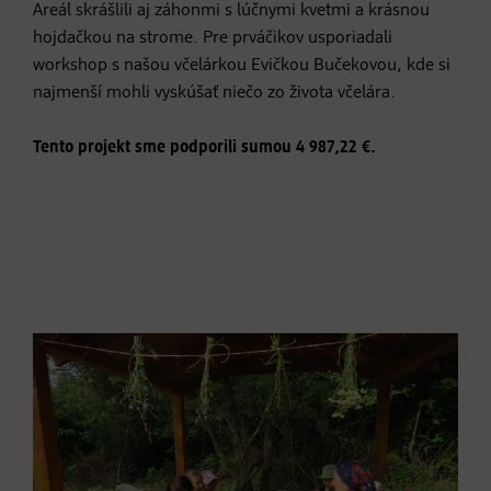
Areál skrášlili aj záhonmi s lúčnymi kvetmi a krásnou
hojdačkou na strome. Pre prváčikov usporiadali
workshop s našou včelárkou Evičkou Bučekovou, kde si
najmenší mohli vyskúšať niečo zo života včelára.
Tento projekt sme podporili sumou 4 987,22 €.