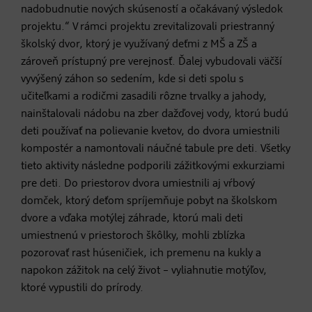
nadobudnutie nových skúseností a očakávaný výsledok
projektu.“ V rámci projektu zrevitalizovali priestranný
školský dvor, ktorý je využívaný deťmi z MŠ a ZŠ a
zároveň prístupný pre verejnosť. Ďalej vybudovali väčší
vyvýšený záhon so sedením, kde si deti spolu s
učiteľkami a rodičmi zasadili rôzne trvalky a jahody,
nainštalovali nádobu na zber dažďovej vody, ktorú budú
deti používať na polievanie kvetov, do dvora umiestnili
kompostér a namontovali náučné tabule pre deti. Všetky
tieto aktivity následne podporili zážitkovými exkurziami
pre deti. Do priestorov dvora umiestnili aj vŕbový
domček, ktorý deťom spríjemňuje pobyt na školskom
dvore a vďaka motýlej záhrade, ktorú mali deti
umiestnenú v priestoroch škôlky, mohli zblízka
pozorovať rast húseničiek, ich premenu na kukly a
napokon zážitok na celý život – vyliahnutie motýľov,
ktoré vypustili do prírody.