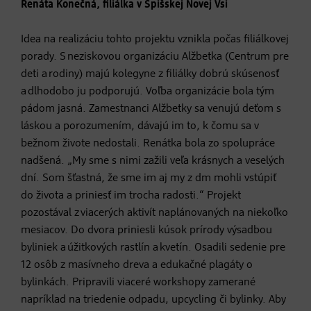
Renáta Konečná, filiálka v Spišskej Novej Vsi
Idea na realizáciu tohto projektu vznikla počas filiálkovej
porady. S neziskovou organizáciu Alžbetka (Centrum pre
deti a rodiny) majú kolegyne z filiálky dobrú skúsenosť
a dlhodobo ju podporujú. Voľba organizácie bola tým
pádom jasná. Zamestnanci Alžbetky sa venujú deťom s
láskou a porozumením, dávajú im to, k čomu sa v
bežnom živote nedostali. Renátka bola zo spolupráce
nadšená. „My sme s nimi zažili veľa krásnych a veselých
dní. Som šťastná, že sme im aj my z dm mohli vstúpiť
do života a priniesť im trocha radosti.“ Projekt
pozostával z viacerých aktivít naplánovaných na niekoľko
mesiacov. Do dvora priniesli kúsok prírody výsadbou
byliniek a úžitkových rastlín a kvetín. Osadili sedenie pre
12 osôb z masívneho dreva a edukačné plagáty o
bylinkách. Pripravili viaceré workshopy zamerané
napríklad na triedenie odpadu, upcycling či bylinky. Aby