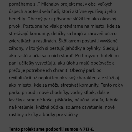
pomáhame si.“ Michalov projekt mal v obci veľkých
úspech a potešil veľa ľudí, ktorí aktívne využívajú jeho
benefity. Obecný park pôvodne slúžil len ako okrasný
prvok. Postupne ho však pretvárame na miesto, kde sa
stretávajú komunity, detičky sa hrajú a zároveň učia o
zvieratkách a rastlinách. Škôlkarom postavili vyvýšené
záhony, v ktorých si pestujú jahôdky a bylinky. Sledujú
ako rastú a učia sa o nich starať. Pri hmyzom hoteli im
pani učiteľky vysvetľujú, akú úlohu majú opeľovače a
prečo je potrebné ich chrániť. Obecný park po
revitalizácii už neplní len okrasný charakter, ale slúži aj
ako miesto, kde sa môžu stretávať komunity. Tento rok v
parku pribudli nové chodníky, vodný stĺpik, ďalšie
lavičky a smetné koše, piškôrky, náučná tabuľa, tabuľa
na kreslenie, knižná búdka, solárne osvetlenie, nové
rastliny a kríky a búdky pre vtáčiky.
Tento projekt sme podporili sumou ​4 713 €.