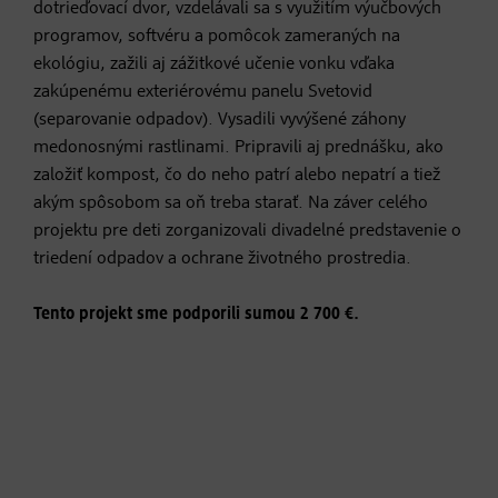
dotrieďovací dvor, vzdelávali sa s využitím výučbových
programov, softvéru a pomôcok zameraných na
ekológiu, zažili aj zážitkové učenie vonku vďaka
zakúpenému exteriérovému panelu Svetovid
(separovanie odpadov). Vysadili vyvýšené záhony
medonosnými rastlinami. Pripravili aj prednášku, ako
založiť kompost, čo do neho patrí alebo nepatrí a tiež
akým spôsobom sa oň treba starať. Na záver celého
projektu pre deti zorganizovali divadelné predstavenie o
triedení odpadov a ochrane životného prostredia.
Tento projekt sme podporili sumou 2 700 €.