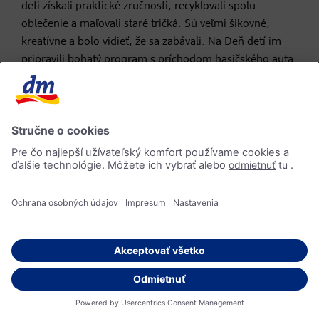
deti získali praktické zručnosti, recyklovali spolu
oblečenie a maľovali staré tričká. Sú veľmi šikovné,
kreatívne a bolo vidieť, že sa zabávali. Na Deň detí im
pripravili bohatý program s príchodom hasičského auta
s klaksónom.
Tento projekt sme podporili sumou 2 754,90 €.
Späť na prehľad
Zdieľať: