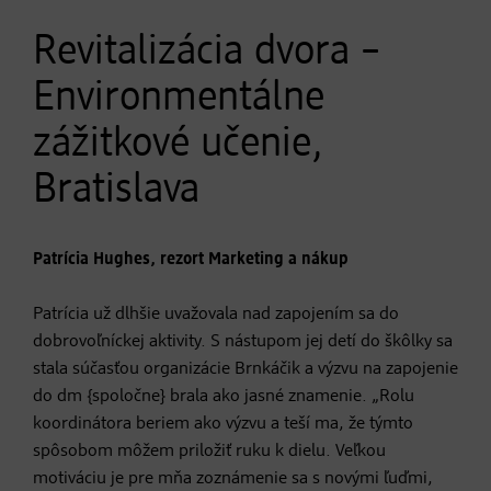
Revitalizácia dvora –
Environmentálne
zážitkové učenie,
Bratislava
Patrícia Hughes, rezort Marketing a nákup​​​​​​​
Patrícia už dlhšie uvažovala nad zapojením sa do
dobrovoľníckej aktivity. S nástupom jej detí do škôlky sa
stala súčasťou organizácie Brnkáčik a výzvu na zapojenie
do dm {spoločne} brala ako jasné znamenie. „Rolu
koordinátora beriem ako výzvu a teší ma, že týmto
spôsobom môžem priložiť ruku k dielu. Veľkou
motiváciu je pre mňa zoznámenie sa s novými ľuďmi,