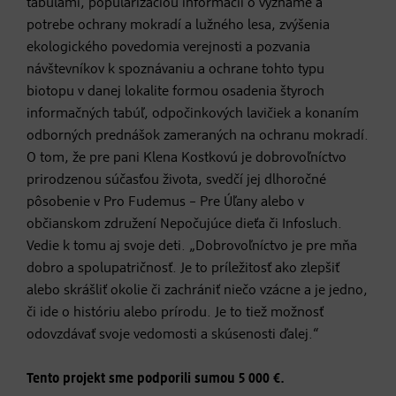
tabuľami, popularizáciou informácií o význame a
potrebe ochrany mokradí a lužného lesa, zvýšenia
ekologického povedomia verejnosti a pozvania
návštevníkov k spoznávaniu a ochrane tohto typu
biotopu v danej lokalite formou osadenia štyroch
informačných tabúľ, odpočinkových lavičiek a konaním
odborných prednášok zameraných na ochranu mokradí.
O tom, že pre pani Klena Kostkovú je dobrovoľníctvo
prirodzenou súčasťou života, svedčí jej dlhoročné
pôsobenie v Pro Fudemus – Pre Úľany alebo v
občianskom združení Nepočujúce dieťa či Infosluch.
Vedie k tomu aj svoje deti. „Dobrovoľníctvo je pre mňa
dobro a spolupatričnosť. Je to príležitosť ako zlepšiť
alebo skrášliť okolie či zachrániť niečo vzácne a je jedno,
či ide o históriu alebo prírodu. Je to tiež možnosť
odovzdávať svoje vedomosti a skúsenosti ďalej.“
Tento projekt sme podporili sumou 5 000 €.