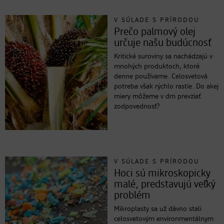
V SÚLADE S PRÍRODOU
Prečo palmový olej
určuje našu budúcnosť
Kritické suroviny sa nachádzajú v
mnohých produktoch, ktoré
denne používame. Celosvetová
potreba však rýchlo rastie. Do akej
miery môžeme v dm prevziať
zodpovednosť?
V SÚLADE S PRÍRODOU
Hoci sú mikroskopicky
malé, predstavujú veľký
problém
Mikroplasty sa už dávno stali
celosvetovým environmentálnym