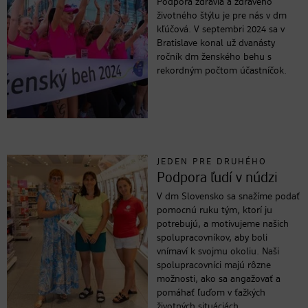
Podpora zdravia a zdravého
životného štýlu je pre nás v dm
kľúčová. V septembri 2024 sa v
Bratislave konal už dvanásty
ročník dm ženského behu s
rekordným počtom účastníčok.
JEDEN PRE DRUHÉHO
Podpora ľudí v núdzi
V dm Slovensko sa snažíme podať
pomocnú ruku tým, ktorí ju
potrebujú, a motivujeme našich
spolupracovníkov, aby boli
vnímaví k svojmu okoliu. Naši
spolupracovníci majú rôzne
možnosti, ako sa angažovať a
pomáhať ľuďom v ťažkých
životných situáciách.