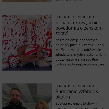
JEDEN PRE DRUHÉHO
Iniciatíva za zvýšenie
povedomia o ženskom
zdraví
Naším cieľom je podporovať
holistický prístup k zdraviu, ktorý
zahŕňa prevenciu a udržiavanie
zdravia tela, mysle a duše, pričom
upozorňujeme aj na sociálne
faktory ovplyvňujúce zdravie žien.
JEDEN PRE DRUHÉHO
Budovanie vzťahov s
okolím
Spolupracujeme s lokálnymi
partnermi z neziskového sektora,