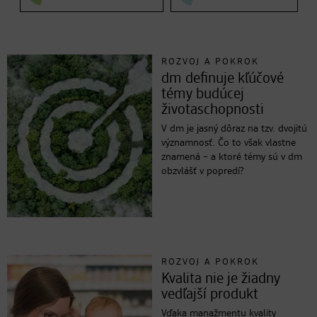
ROZVOJ A POKROK
dm definuje kľúčové
témy budúcej
životaschopnosti
V dm je jasný dôraz na tzv. dvojitú
významnosť. Čo to však vlastne
znamená – a ktoré témy sú v dm
obzvlášť v popredí?
ROZVOJ A POKROK
Kvalita nie je žiadny
vedľajší produkt
Vďaka manažmentu kvality