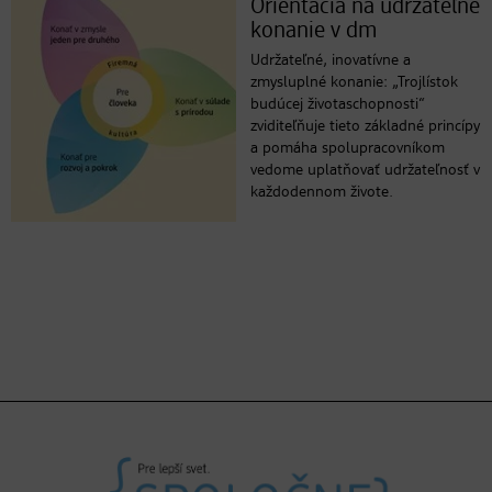
Orientácia na udržateľné
konanie v dm
Udržateľné, inovatívne a
zmysluplné konanie: „Trojlístok
budúcej životaschopnosti“
zviditeľňuje tieto základné princípy
a pomáha spolupracovníkom
vedome uplatňovať udržateľnosť v
každodennom živote.