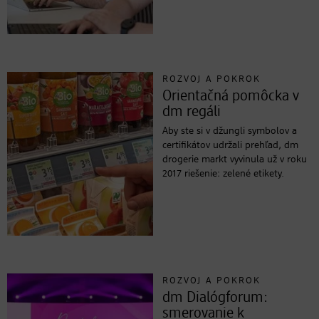
ROZVOJ A POKROK
Orientačná pomôcka v
dm regáli
Aby ste si v džungli symbolov a
certifikátov udržali prehľad, dm
drogerie markt vyvinula už v roku
2017 riešenie: zelené etikety.
ROZVOJ A POKROK
dm Dialógforum:
smerovanie k