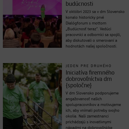
budúcnosti
V októbri 2023 sa v dm Slovensko
konalo historicky prvé
Dialógforum s mottom
„Budúcnosť teraz“. Vedúci
pracovníci a odborníci sa spojili,
aby diskutovali o smerovaní a
hodnotách našej spoločnosti.
JEDEN PRE DRUHÉHO
Iniciatíva firemného
dobrovoľníctva dm
{spoločne}
V dm Slovensko podporujeme
angažovanosť našich
spolupracovníkov a motivujeme
ich, aby vnímali potreby svojho
okolia. Naši zamestnanci
prichádzajú s inovatívnymi
nápadmi na dobrovoľnícke