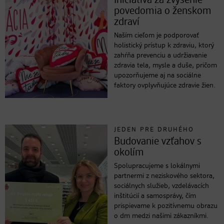
Iniciatíva za zvýšenie
povedomia o ženskom
zdraví
Naším cieľom je podporovať
holistický prístup k zdraviu, ktorý
zahŕňa prevenciu a udržiavanie
zdravia tela, mysle a duše, pričom
upozorňujeme aj na sociálne
faktory ovplyvňujúce zdravie žien.
JEDEN PRE DRUHÉHO
Budovanie vzťahov s
okolím
Spolupracujeme s lokálnymi
partnermi z neziskového sektora,
sociálnych služieb, vzdelávacích
inštitúcií a samosprávy, čím
prispievame k pozitívnemu obrazu
o dm medzi našimi zákazníkmi.