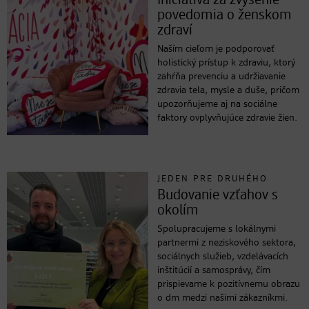
Iniciatíva za zvýšenie
povedomia o ženskom
zdraví
Naším cieľom je podporovať
holistický prístup k zdraviu, ktorý
zahŕňa prevenciu a udržiavanie
zdravia tela, mysle a duše, pričom
upozorňujeme aj na sociálne
faktory ovplyvňujúce zdravie žien.
JEDEN PRE DRUHÉHO
Budovanie vzťahov s
okolím
Spolupracujeme s lokálnymi
partnermi z neziskového sektora,
sociálnych služieb, vzdelávacích
inštitúcií a samosprávy, čím
prispievame k pozitívnemu obrazu
o dm medzi našimi zákazníkmi.