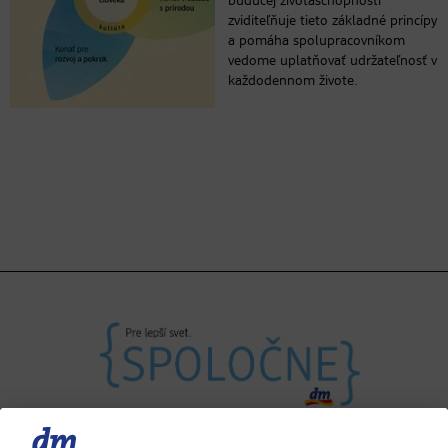
budúcej životaschopnosti“
zviditeľňuje tieto základné princípy
a pomáha spolupracovníkom
vedome uplatňovať udržateľnosť v
každodennom živote.