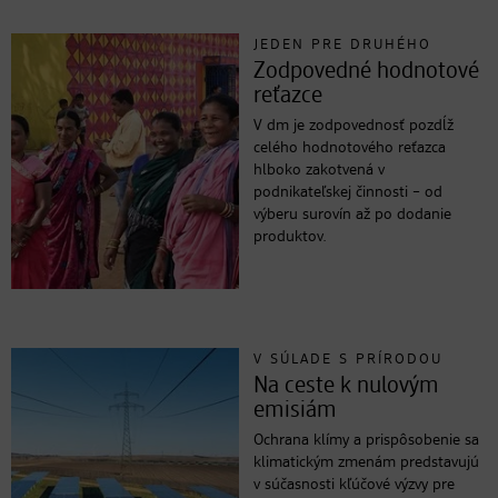
JEDEN PRE DRUHÉHO
Zodpovedné hodnotové
reťazce
V dm je zodpovednosť pozdĺž
celého hodnotového reťazca
hlboko zakotvená v
podnikateľskej činnosti – od
výberu surovín až po dodanie
produktov.
V SÚLADE S PRÍRODOU
Na ceste k nulovým
emisiám
Ochrana klímy a prispôsobenie sa
klimatickým zmenám predstavujú
v súčasnosti kľúčové výzvy pre