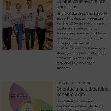
Duálne vzdelávanie pre
budúcnosť
Na Slovensku sa už dvanásť rokov
zaoberáme duálnym vzdelávaním,
ktoré je kľúčovým prvkom našej
vzdelávacej stratégie. Tento
koncept sa zameriava na aktívne
zapájanie do úloh a získavanie
praktických skúseností
prostredníctvom troch duálnych
študijných programov: obchodný
pracovník, predavač pre
maloobchod a obchodná
akadémia.
ROZVOJ A POKROK
Orientácia na udržateľné
konanie v dm
Udržateľné, inovatívne a
zmysluplné konanie: „Trojlístok