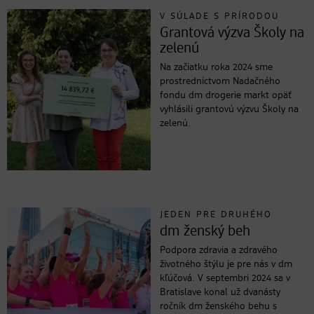
V SÚLADE S PRÍRODOU
Grantová výzva Školy na
zelenú
Na začiatku roka 2024 sme
prostredníctvom Nadačného
fondu dm drogerie markt opäť
vyhlásili grantovú výzvu Školy na
zelenú.
JEDEN PRE DRUHÉHO
dm ženský beh
Podpora zdravia a zdravého
životného štýlu je pre nás v dm
kľúčová. V septembri 2024 sa v
Bratislave konal už dvanásty
ročník dm ženského behu s