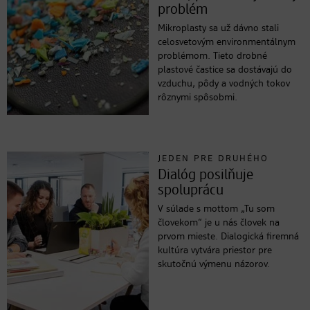
problém
Mikroplasty sa už dávno stali
celosvetovým environmentálnym
problémom. Tieto drobné
plastové častice sa dostávajú do
vzduchu, pôdy a vodných tokov
rôznymi spôsobmi.
JEDEN PRE DRUHÉHO
Dialóg posilňuje
spoluprácu
V súlade s mottom „Tu som
človekom“ je u nás človek na
prvom mieste. Dialogická firemná
kultúra vytvára priestor pre
skutočnú výmenu názorov.