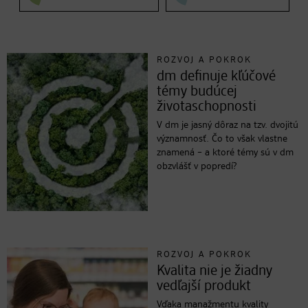
ROZVOJ A POKROK
dm definuje kľúčové
témy budúcej
životaschopnosti
V dm je jasný dôraz na tzv. dvojitú
významnosť. Čo to však vlastne
znamená – a ktoré témy sú v dm
obzvlášť v popredí?
ROZVOJ A POKROK
Kvalita nie je žiadny
vedľajší produkt
Vďaka manažmentu kvality