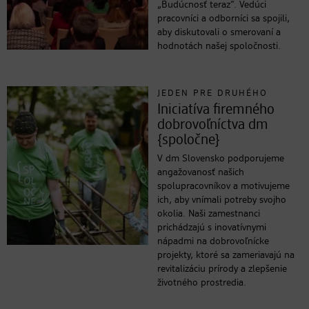
„Budúcnosť teraz“. Vedúci
pracovníci a odborníci sa spojili,
aby diskutovali o smerovaní a
hodnotách našej spoločnosti.
JEDEN PRE DRUHÉHO
Iniciatíva firemného
dobrovoľníctva dm
{spoločne}
V dm Slovensko podporujeme
angažovanosť našich
spolupracovníkov a motivujeme
ich, aby vnímali potreby svojho
okolia. Naši zamestnanci
prichádzajú s inovatívnymi
nápadmi na dobrovoľnícke
projekty, ktoré sa zameriavajú na
revitalizáciu prírody a zlepšenie
životného prostredia.