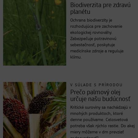
Biodiverzita pre zdravú
planétu
Ochrana biodiverzity je
rozhodujúca pre zachovanie
ekologickej rovnováhy.
Zabezpečuje potravinovú
sebestačnosť, poskytuje
medicínske zdroje a reguluje
klímu.
V SÚLADE S PRÍRODOU
Prečo palmový olej
určuje našu budúcnosť
Kritické suroviny sa nachádzajú v
mnohých produktoch, ktoré
denne používame. Celosvetová
potreba však rýchlo rastie. Do akej
miery môžeme v dm prevziať