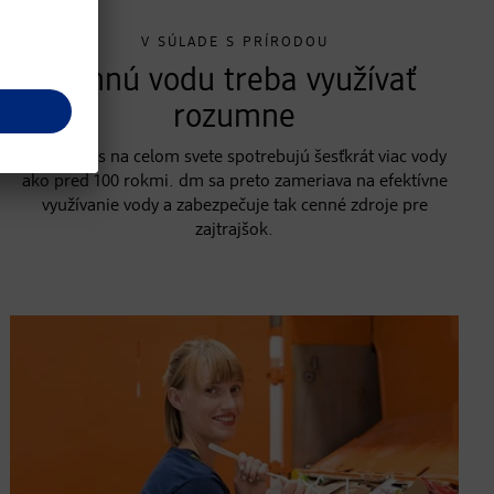
V SÚLADE S PRÍRODOU
Cennú vodu treba využívať
rozumne
Ľudia dnes na celom svete spotrebujú šesťkrát viac vody
ako pred 100 rokmi. dm sa preto zameriava na efektívne
využívanie vody a zabezpečuje tak cenné zdroje pre
zajtrajšok.