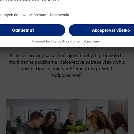
V SÚLADE S PRÍRODOU
Prečo palmový olej určuje
našu budúcnosť
Kritické suroviny sa nachádzajú v mnohých produktoch,
ktoré denne používame. Celosvetová potreba však rýchlo
rastie. Do akej miery môžeme v dm prevziať
zodpovednosť?