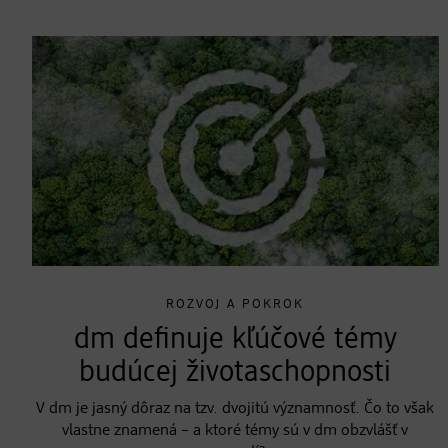
ROZVOJ A POKROK
dm definuje kľúčové témy
budúcej životaschopnosti
V dm je jasný dôraz na tzv. dvojitú významnosť. Čo to však
vlastne znamená – a ktoré témy sú v dm obzvlášť v