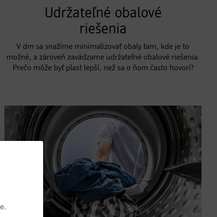
Udržateľné obalové
riešenia
V dm sa snažíme minimalizovať obaly tam, kde je to
možné, a zároveň zavádzame udržateľné obalové riešenia.
Prečo môže byť plast lepší, než sa o ňom často hovorí?