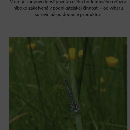
V dm je zodpovednosť pozdĺž celého hodnotového reťazca
hlboko zakotvená v podnikateľskej činnosti – od výberu
surovín až po dodanie produktov.