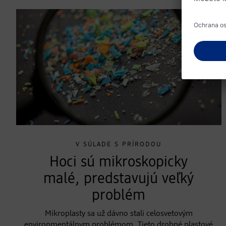
V SÚLADE S PRÍRODOU
Hoci sú mikroskopicky
malé, predstavujú veľký
problém
Mikroplasty sa už dávno stali celosvetovým
environmentálnym problémom. Tieto drobné plastové