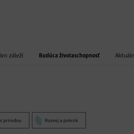
ám záleží
Budúca životaschopnosť
Aktuáln
 s prírodou
Rozvoj a pokrok