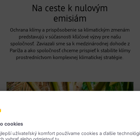
Na ceste k nulovým
emisiám
Ochrana klímy a prispôsobenie sa klimatickým zmenám
predstavujú v súčasnosti kľúčové výzvy pre našu
spoločnosť. Zaviazali sme sa k medzinárodnej dohode z
Paríža a ako spoločnosť chceme prispieť k stabilite klímy
prostredníctvom komplexnej klimatickej stratégie.