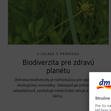
V SÚLADE S PRÍRODOU
Biodiverzita pre zdravú
planétu
Ochrana biodiverzity je rozhodujúca pre zachovanie
ekologickej rovnováhy. Zabezpečuje potravinovú
sebestačnosť, poskytuje medicínske zdroje a reguluje
klímu.