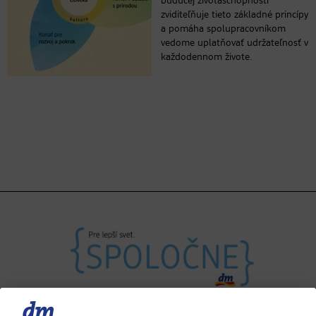
budúcej životaschopnosti“
zviditeľňuje tieto základné princípy
a pomáha spolupracovníkom
vedome uplatňovať udržateľnosť v
každodennom živote.