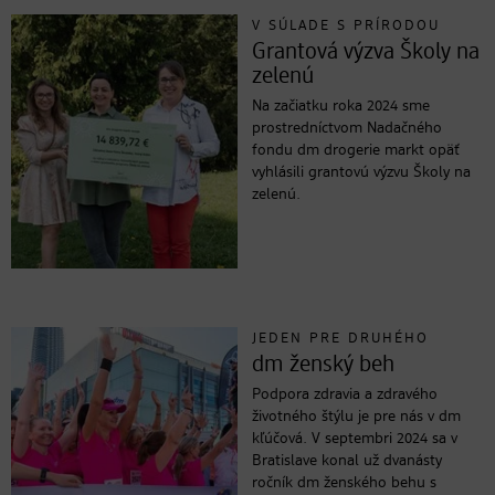
V SÚLADE S PRÍRODOU
Grantová výzva Školy na
zelenú
Na začiatku roka 2024 sme
prostredníctvom Nadačného
fondu dm drogerie markt opäť
vyhlásili grantovú výzvu Školy na
zelenú.
JEDEN PRE DRUHÉHO
dm ženský beh
Podpora zdravia a zdravého
životného štýlu je pre nás v dm
kľúčová. V septembri 2024 sa v
Bratislave konal už dvanásty
ročník dm ženského behu s