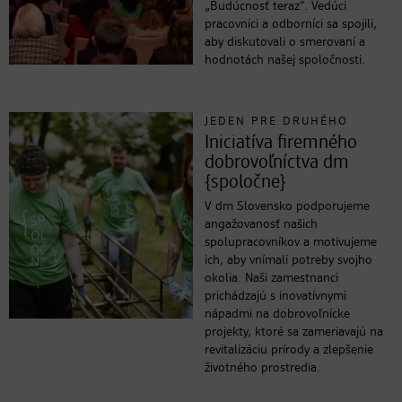
„Budúcnosť teraz“. Vedúci
pracovníci a odborníci sa spojili,
aby diskutovali o smerovaní a
hodnotách našej spoločnosti.
JEDEN PRE DRUHÉHO
Iniciatíva firemného
dobrovoľníctva dm
{spoločne}
V dm Slovensko podporujeme
angažovanosť našich
spolupracovníkov a motivujeme
ich, aby vnímali potreby svojho
okolia. Naši zamestnanci
prichádzajú s inovatívnymi
nápadmi na dobrovoľnícke
projekty, ktoré sa zameriavajú na
revitalizáciu prírody a zlepšenie
životného prostredia.