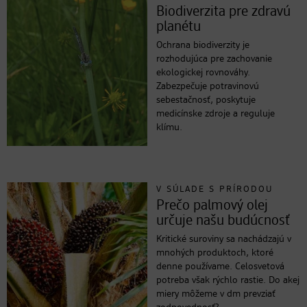
Biodiverzita pre zdravú
planétu
Ochrana biodiverzity je
rozhodujúca pre zachovanie
ekologickej rovnováhy.
Zabezpečuje potravinovú
sebestačnosť, poskytuje
medicínske zdroje a reguluje
klímu.
V SÚLADE S PRÍRODOU
Prečo palmový olej
určuje našu budúcnosť
Kritické suroviny sa nachádzajú v
mnohých produktoch, ktoré
denne používame. Celosvetová
potreba však rýchlo rastie. Do akej
miery môžeme v dm prevziať