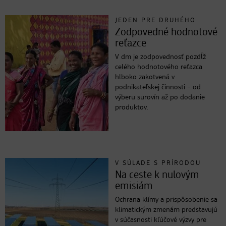
JEDEN PRE DRUHÉHO
Zodpovedné hodnotové
reťazce
V dm je zodpovednosť pozdĺž
celého hodnotového reťazca
hlboko zakotvená v
podnikateľskej činnosti – od
výberu surovín až po dodanie
produktov.
V SÚLADE S PRÍRODOU
Na ceste k nulovým
emisiám
Ochrana klímy a prispôsobenie sa
klimatickým zmenám predstavujú
v súčasnosti kľúčové výzvy pre