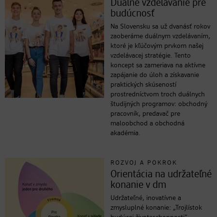
Duálne vzdelávanie pre
budúcnosť
Na Slovensku sa už dvanásť rokov
zaoberáme duálnym vzdelávaním,
ktoré je kľúčovým prvkom našej
vzdelávacej stratégie. Tento
koncept sa zameriava na aktívne
zapájanie do úloh a získavanie
praktických skúseností
prostredníctvom troch duálnych
študijných programov: obchodný
pracovník, predavač pre
maloobchod a obchodná
akadémia.
ROZVOJ A POKROK
Orientácia na udržateľné
konanie v dm
Udržateľné, inovatívne a
zmysluplné konanie: „Trojlístok