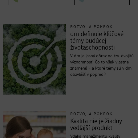
ROZVOJ A POKROK
dm definuje kľúčové
témy budúcej
životaschopnosti
V dm je jasný dôraz na tzv. dvojitú
významnosť. Čo to však vlastne
znamená – a ktoré témy sú v dm
obzvlášť v popredí?
ROZVOJ A POKROK
Kvalita nie je žiadny
vedľajší produkt
Vďaka manažmentu kvality