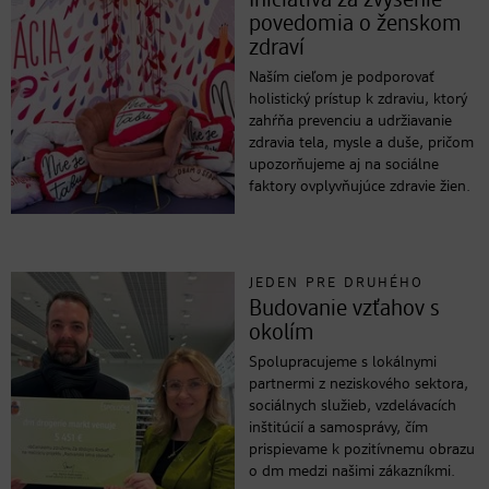
Iniciatíva za zvýšenie
povedomia o ženskom
zdraví
Naším cieľom je podporovať
holistický prístup k zdraviu, ktorý
zahŕňa prevenciu a udržiavanie
zdravia tela, mysle a duše, pričom
upozorňujeme aj na sociálne
faktory ovplyvňujúce zdravie žien.
JEDEN PRE DRUHÉHO
Budovanie vzťahov s
okolím
Spolupracujeme s lokálnymi
partnermi z neziskového sektora,
sociálnych služieb, vzdelávacích
inštitúcií a samosprávy, čím
prispievame k pozitívnemu obrazu
o dm medzi našimi zákazníkmi.