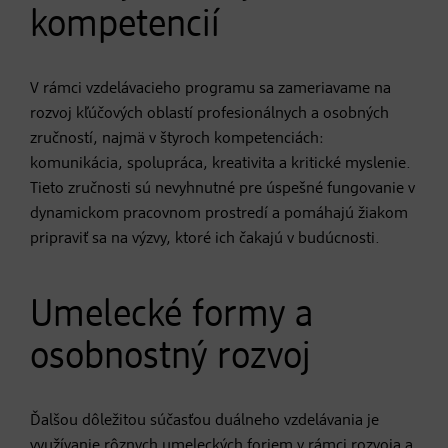
kompetencií
V rámci vzdelávacieho programu sa zameriavame na
rozvoj kľúčových oblastí profesionálnych a osobných
zručností, najmä v štyroch kompetenciách:
komunikácia, spolupráca, kreativita a kritické myslenie.
Tieto zručnosti sú nevyhnutné pre úspešné fungovanie v
dynamickom pracovnom prostredí a pomáhajú žiakom
pripraviť sa na výzvy, ktoré ich čakajú v budúcnosti.
Umelecké formy a
osobnostný rozvoj
Ďalšou dôležitou súčasťou duálneho vzdelávania je
využívanie rôznych umeleckých foriem v rámci rozvoja a