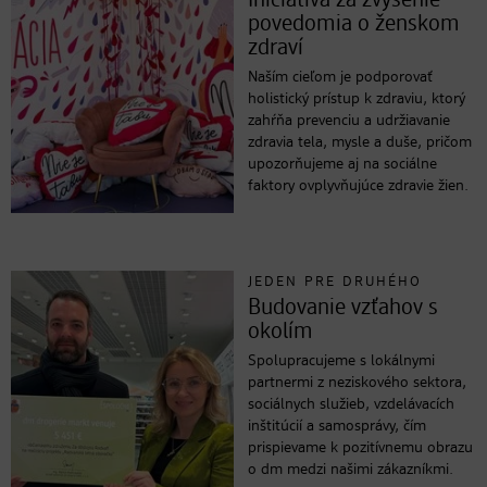
Iniciatíva za zvýšenie
povedomia o ženskom
zdraví
Naším cieľom je podporovať
holistický prístup k zdraviu, ktorý
zahŕňa prevenciu a udržiavanie
zdravia tela, mysle a duše, pričom
upozorňujeme aj na sociálne
faktory ovplyvňujúce zdravie žien.
JEDEN PRE DRUHÉHO
Budovanie vzťahov s
okolím
Spolupracujeme s lokálnymi
partnermi z neziskového sektora,
sociálnych služieb, vzdelávacích
inštitúcií a samosprávy, čím
prispievame k pozitívnemu obrazu
o dm medzi našimi zákazníkmi.