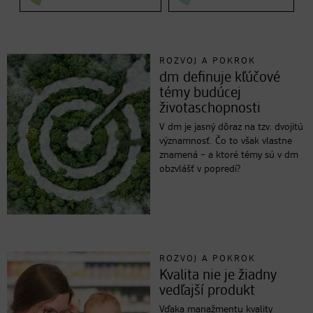
ROZVOJ A POKROK
dm definuje kľúčové
témy budúcej
životaschopnosti
V dm je jasný dôraz na tzv. dvojitú
významnosť. Čo to však vlastne
znamená – a ktoré témy sú v dm
obzvlášť v popredí?
ROZVOJ A POKROK
Kvalita nie je žiadny
vedľajší produkt
Vďaka manažmentu kvality