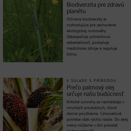
Biodiverzita pre zdravú
planétu
Ochrana biodiverzity je
rozhodujúca pre zachovanie
ekologickej rovnováhy.
Zabezpečuje potravinovú
sebestačnosť, poskytuje
medicínske zdroje a reguluje
klímu.
V SÚLADE S PRÍRODOU
Prečo palmový olej
určuje našu budúcnosť
Kritické suroviny sa nachádzajú v
mnohých produktoch, ktoré
denne používame. Celosvetová
potreba však rýchlo rastie. Do akej
miery môžeme v dm prevziať