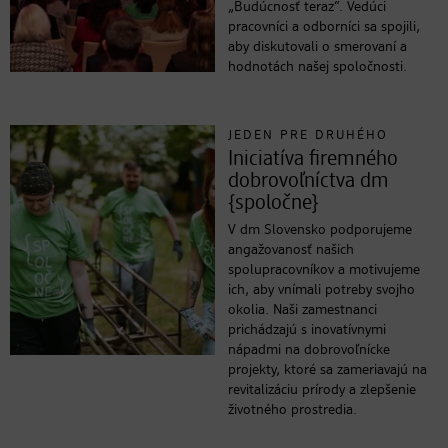
„Budúcnosť teraz“. Vedúci
pracovníci a odborníci sa spojili,
aby diskutovali o smerovaní a
hodnotách našej spoločnosti.
JEDEN PRE DRUHÉHO
Iniciatíva firemného
dobrovoľníctva dm
{spoločne}
V dm Slovensko podporujeme
angažovanosť našich
spolupracovníkov a motivujeme
ich, aby vnímali potreby svojho
okolia. Naši zamestnanci
prichádzajú s inovatívnymi
nápadmi na dobrovoľnícke
projekty, ktoré sa zameriavajú na
revitalizáciu prírody a zlepšenie
životného prostredia.