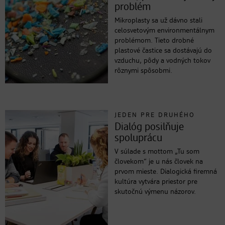
problém
Mikroplasty sa už dávno stali
celosvetovým environmentálnym
problémom. Tieto drobné
plastové častice sa dostávajú do
vzduchu, pôdy a vodných tokov
rôznymi spôsobmi.
JEDEN PRE DRUHÉHO
Dialóg posilňuje
spoluprácu
V súlade s mottom „Tu som
človekom“ je u nás človek na
prvom mieste. Dialogická firemná
kultúra vytvára priestor pre
skutočnú výmenu názorov.