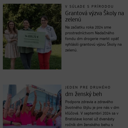
V SÚLADE S PRÍRODOU
Grantová výzva Školy na
zelenú
Na začiatku roka 2024 sme
prostredníctvom Nadačného
fondu dm drogerie markt opäť
vyhlásili grantovú výzvu Školy na
zelenú.
JEDEN PRE DRUHÉHO
dm ženský beh
Podpora zdravia a zdravého
životného štýlu je pre nás v dm
kľúčová. V septembri 2024 sa v
Bratislave konal už dvanásty
ročník dm ženského behu s