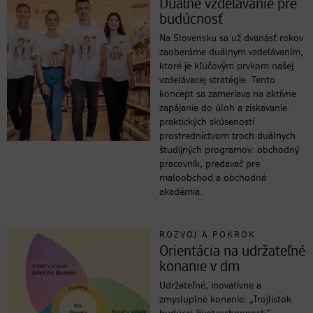
Duálne vzdelávanie pre
budúcnosť
Na Slovensku sa už dvanásť rokov
zaoberáme duálnym vzdelávaním,
ktoré je kľúčovým prvkom našej
vzdelávacej stratégie. Tento
koncept sa zameriava na aktívne
zapájanie do úloh a získavanie
praktických skúseností
prostredníctvom troch duálnych
študijných programov: obchodný
pracovník, predavač pre
maloobchod a obchodná
akadémia.
ROZVOJ A POKROK
Orientácia na udržateľné
konanie v dm
Udržateľné, inovatívne a
zmysluplné konanie: „Trojlístok