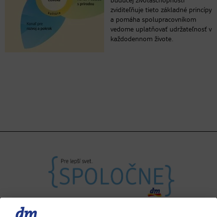
budúcej životaschopnosti“
zviditeľňuje tieto základné princípy
a pomáha spolupracovníkom
vedome uplatňovať udržateľnosť v
každodennom živote.