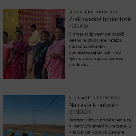
JEDEN PRE DRUHÉHO
Zodpovedné hodnotové
reťazce
V dm je zodpovednosť pozdĺž
celého hodnotového reťazca
hlboko zakotvená v
podnikateľskej činnosti – od
výberu surovín až po dodanie
produktov.
V SÚLADE S PRÍRODOU
Na ceste k nulovým
emisiám
Ochrana klímy a prispôsobenie sa
klimatickým zmenám predstavujú
v súčasnosti kľúčové výzvy pre